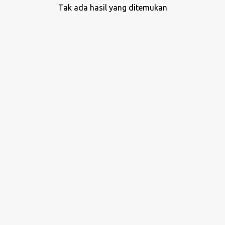
Tak ada hasil yang ditemukan
P
o
s
t
i
n
g
a
n