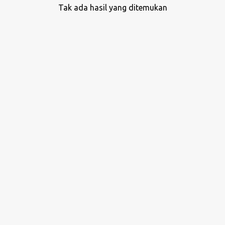
Tak ada hasil yang ditemukan
P
o
s
t
i
n
g
a
n