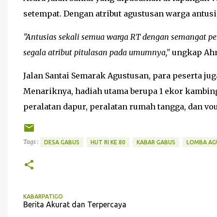
setempat. Dengan atribut agustusan warga antusia
"
Antusias
sekali semua warga RT dengan semangat p
segala atribut
pitulasan
pada umumnya,"
ungkap Ahma
Jalan Santai Semarak Agustusan, para peserta ju
Menariknya, hadiah utama berupa 1 ekor kambin
peralatan dapur, peralatan rumah tangga, dan vouc
Tags :
DESA GABUS
HUT RI KE 80
KABAR GABUS
LOMBA AG
KABARPATIGO
Berita Akurat dan Terpercaya