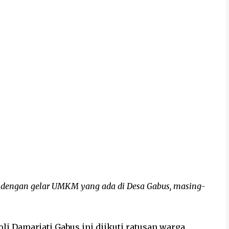
n dengan gelar UMKM yang ada di Desa Gabus, masing-
oli Damarjati Gabus ini diikuti ratusan warga