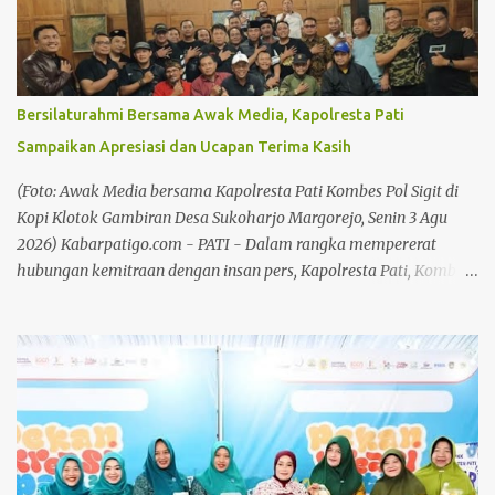
bersama anggota Koramil, serta didukung oleh Pemerintah Desa
Gebang dan masyarakat setempat yang turut membantu
kelancaran proses pendistribusian. Baca juga: UMKM Pati
Didorong untuk Perluas Jejaring Usaha Baca juga: Mengapa
Bersilaturahmi Bersama Awak Media, Kapolresta Pati
Fisika Menjadi Alat Bedah Perjalanan Bahlil Lahadalia? Baca
Sampaikan Apresiasi dan Ucapan Terima Kasih
juga: Plt Bupati Soroti Kebersihan di Kawasan Pekan Kreasi Baca
juga: Marak Pencurian Aki, Sarbumusi dan Paguyuban Sopir Pati
(Foto: Awak Media bersama Kapolresta Pati Kombes Pol Sigit di
Desak Pemkab Bangun Pangkalan Truk Bantuan air bersih ini
Kopi Klotok Gambiran Desa Sukoharjo Margorejo, Senin 3 Agu
merupa...
2026) Kabarpatigo.com - PATI - Dalam rangka mempererat
hubungan kemitraan dengan insan pers, Kapolresta Pati, Kombes
Pol Sigit menggelar kegiatan silaturahmi dan bertatap muka
bersama awak media di Kopi Klotok Gambiran Desa Sukoharjo
Kecamatan Margorejo, pada Senin (3/8/26) malam. Pertemuan
berlangsung penuh keakraban sebagai wadah memperkuat
komunikasi, koordinasi, serta membangun sinergi antara Polri
dan media dalam menyampaikan informasi kepada masyarakat.
Baca juga: Plt Bupati Soroti Kebersihan di Kawasan Pekan Kreasi
Baca juga: Marak Pencurian Aki, Sarbumusi dan Paguyuban Sopir