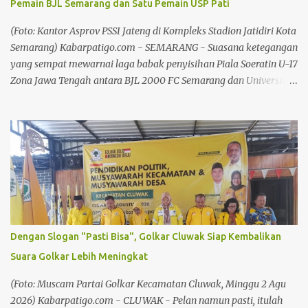
Pemain BJL Semarang dan Satu Pemain USP Pati
juga: Memasuki Kemarau Panjang, Pemkab Pati Siapkan Strategi
Atasi Kekeringan Baca juga: Kebijakan Larangan Jual LKS Dinilai
(Foto: Kantor Asprov PSSI Jateng di Kompleks Stadion Jatidiri Kota
Tak Matang, Fatkhu...
Semarang) Kabarpatigo.com - SEMARANG - Suasana ketegangan
yang sempat mewarnai laga babak penyisihan Piala Soeratin U-17
Zona Jawa Tengah antara BJL 2000 FC Semarang dan Universitas
Safin Pati FC akhirnya terselesaikan dengan solusi melegakan.
Panitia Disiplin (Komdis) PSSI Jawa Tengah resmi menjatuhkan
sanksi kepada empat pemain yang terlibat dalam insiden
tersebut. Tiga pemain BJL 2000 FC Semarang dijatuhi sanksi
disiplin, karena dinilai terlibat dalam kericuhan. Lakeisha Rafie
Ahza asal BJL 2000 FC, mendapat hukuman skorsing satu
pertandingan. Ia dinilai melakukan tindakan kekerasan berupa
menendang pemain USP Pati hingga memicu kericuhan di
lapangan. Sementara itu, Ryu Tanaka Prasetya dijatuhi hukuman
Dengan Slogan "Pasti Bisa", Golkar Cluwak Siap Kembalikan
tambahan berupa skorsing satu pertandingan. Selain itu, dikenai
Suara Golkar Lebih Meningkat
denda Rp1 juta, setelah dinyatakan terbukti melakukan provokasi
dan tindakan kekerasan berupa mendorong pemain USP Pati.
(Foto: Muscam Partai Golkar Kecamatan Cluwak, Minggu 2 Agu
Baca juga: Chandra: Pek...
2026) Kabarpatigo.com - CLUWAK - Pelan namun pasti, itulah