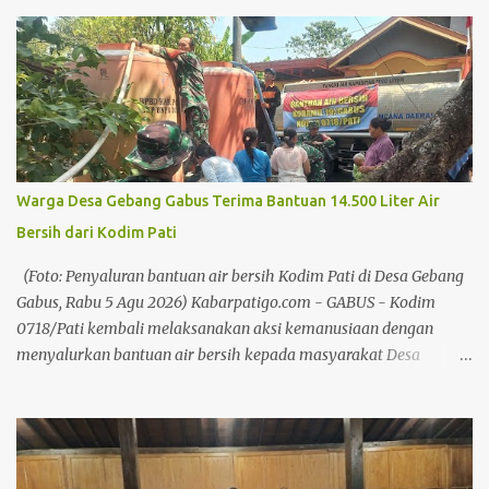
Alun Pati, Minggu (2/8/26), sebagai tindak lanjut arahan Presiden
Prabowo Subianto yang menempatkan ketahanan pangan dan
penguatan koperasi sebagai prioritas nasional. Chandra
mengatakan penguatan koperasi menjadi langkah strategis untuk
memperkuat ekonomi masyarakat dari tingkat bawah. Baca juga:
Hari Jadi ke 703 Kabupaten Pati Akan Dimeriahkan Pawai Artis
Baca juga: Pekan Kreasi Pati 2026, Pemkab: Bukan Lapak Liar, Ini
Agenda Resmi Daerah Menurutnya, negara-negara maju mampu
Warga Desa Gebang Gabus Terima Bantuan 14.500 Liter Air
membangun perekonomian yang kokoh karena memiliki
Bersih dari Kodim Pati
gerakan koperasi yang kuat dan berkelanjutan. "Dengan kegiatan
berkoperasi, ekonomi kerakyatan bisa tumbuh, ekonomi
(Foto: Penyaluran bantuan air bersih Kodim Pati di Desa Gebang
masyarakat juga bisa berkembang,...
Gabus, Rabu 5 Agu 2026) Kabarpatigo.com - GABUS - Kodim
0718/Pati kembali melaksanakan aksi kemanusiaan dengan
menyalurkan bantuan air bersih kepada masyarakat Desa
Gebang, Kecamatan Gabus, Kabupaten Pati, Rabu (5/8/26).
Sebanyak 3 mobil tangki dengan total sekitar 14.500 liter air
bersih didistribusikan kepada warga untuk membantu memenuhi
kebutuhan air bersih di tengah musim kemarau. Kegiatan
dipimpin oleh Danramil 19/Gabus Kapten Inf Kusmiyanto