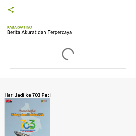
KABARPATIGO
Berita Akurat dan Terpercaya
K
o
m
e
n
t
Hari Jadi ke 703 Pati
a
r