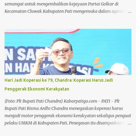
semangat untuk mengembalikan kejayaan Partai Golkar di
Kecamatan Cluwak Kabupaten Pati mengemuka dalam agenda
Musyawarah Kecamatan (Muscam) Partai Golkar Kecamatan
Cluwak. Mengusung slogan "Pasti Bisa", seluruh kader dan
pengurus di wilayah Kecamatan Cluwak berkomitmen
meningkatkan perolehan suara pada Pemilu mendatang. Baca
juga: Bersilaturahmi Bersama Awak Media, Kapolresta Pati
Sampaikan Apresiasi dan Ucapan Terima Kasih Baca juga: Tokoh
Muhammadiyah Pati dan Pendiri BMT Fastabiq, Muhammad
Ridwan Tutup Usia Dalam kesempatan tersebut, Ketua DPD Partai
Golkar Kabupaten Pati, Endang Sri Wahyuningati menitipkan
Hari Jadi Koperasi ke 79, Chandra: Koperasi Harus Jadi
pesan kepada seluruh kader dan pengurus Partai Golkar hingga
Penggerak Ekonomi Kerakyatan
tingkat desa agar bekerja lebih maksimal dalam membesarkan
partai. Anggota DPRD Pati tersebut menegaskan, target
(Foto: Plt Bupati Pati Chandra) Kabarpatigo.com - PATI - Plt
peningkatan suara harus menjadi perhatian bersama mengingat
Bupati Pati Risma Ardhi Chandra menegaskan koperasi harus
pada pemilu-p...
menjadi motor penggerak ekonomi kerakyatan sekaligus penguat
pelaku UMKM di Kabupaten Pati. Penegasan itu disampaikan saat
menghadiri Jalan Santai Peringatan Hari Koperasi ke-79 di Alun-