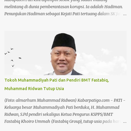
melintang di dunia pemberantasan korupsi. Ia adalah Hadiman.
Penunjukan Hadiman sebagai Kejati Pati tertuang dalam SK Jaksa
Agung RI Nomor KEP-IV-10122/C/07/2026 tertanggal 29 Juli
2026, yang ditandatangani Jaksa Agung Muda Pembinaan
Hendro Dewanto. Nama Hadiman memang tidak asing di
kalangan penegak hukum. Reputasinya sebagai jaksa pemberani
dan anti korupsi sudah terbukti sejak ia memimpin Kejari
Kuansing. Hadiman, sebelumnya menjabat sebagai Aspidsus
Kejaksaan Tinggi Sumatera Barat dan pernah menjadi Kajari
Kuantan Singingi, Riau. Baca juga: Hari Jadi Koperasi ke 79,
Chandra: Koperasi Harus Jadi Penggerak Ekonomi Kerakyatan
Tokoh Muhammadiyah Pati dan Pendiri BMT Fastabiq,
Baca juga: Chandra: Pekan Kreasi Bakal Jadi Agenda Tahunan
Muhammad Ridwan Tutup Usia
Karier Hadiman menanjak saat menjabat sebagai Kajari
Kuansing pada tahun 2021. Berbagai kasus yang menjadi
(Foto: almarhum Muhammad Ridwan) Kabarpatigo.com - PATI -
perhatian publik dibongkarnya tanpa pandang bulu. Terutama
Keluarga besar Muhammadiyah Pati berduka, H. Muhammad
proyek tiga pilar. ...
Ridwan, S.Pd pendiri sekaligus Ketua Pengurus KSPPS/BMT
Fastabiq Khoiro Ummah (Fastabiq Group), tutup usia pada hari
Senin, 3 Agustus 2026 di usia 62 tahun. Kabar duka ini telah