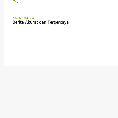
KABARPATIGO
Berita Akurat dan Terpercaya
K
o
m
e
n
t
a
r