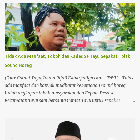
berlangsung pada Kamis, 13 Agustus 2026, di Alun-alun Pati. Surat
tersebut diterima dengan baik oleh Kanitsosbud Intelkam
Polresta Pati, Sri Hartanto, di Mapolresta Pati, Jumat (7/8/26).
Dalam pernyataan sikapnya, Bolo Dewo Pati menyatakan
menolak rencana kegiatan tersebut dengan pertimbangan hukum
dan sosiologis. Sikap itu terutama berkaitan dengan informasi
mengenai rencana penggunaan pengeras suara atau sound system
berkapasitas besar serta potensi gangguan terhadap ketertiban
Tidak Ada Manfaat, Tokoh dan Kades Se Tayu Sepakat Tolak
dan kenyamanan masyarakat. Baca juga: Kemah Jurnalistik,
Sound Horeg
Chandra: Media Mitra Strategis Pembangunan Pati Baca juga
:Festival Kebudayaan Adhiloka Pati, Chandra: Pembangunan
(Foto: Camat Tayu, Imam Rifai) Kabarpatigo.com - TAYU - Tidak
Harus Selaras dengan Pemajuan Kebudayaan ...
ada manfaat dan banyak mudharat keberadaan sound horeg.
Itulah ungkapan tokoh masyarakat dan Kepala Desa se-
Kecamatan Tayu saat bersama Camat Tayu untuk sepakat
menolak sound horeg dan meminta Pemerintah Kabupaten
(Pemkab) Pati untuk menerbitkan larangan sound horeg. Dalam
paparannya Camat Tayu, Imam Rifai memaparkan kesepakatan
ini terjalin dalam pertemuan di Pendapa Kecamatan Tayu.
”Poinnya, gabungan aliansi dan ormas, kemudian Forum