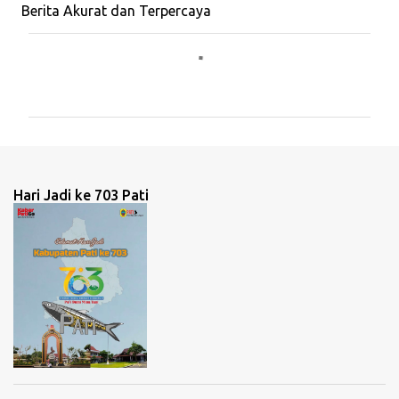
Berita Akurat dan Terpercaya
K
o
m
e
n
t
Hari Jadi ke 703 Pati
a
r