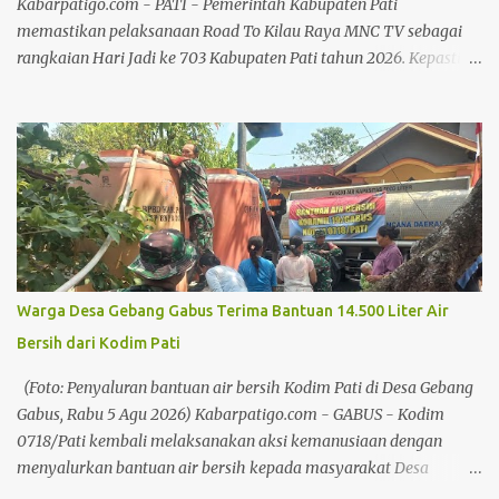
partai. Anggota DPRD Pati tersebut menegaskan, target
Kabarpatigo.com - PATI - Pemerintah Kabupaten Pati
peningkatan suara harus menjadi perhatian bersama mengingat
memastikan pelaksanaan Road To Kilau Raya MNC TV sebagai
pada pemilu-p...
rangkaian Hari Jadi ke 703 Kabupaten Pati tahun 2026. Kepastian
itu mengemuka dalam audiensi bersama tim MNC TV yang
digelar pada Senin (3/8/26) di Ruang Pringgitan, Pendopo
Kabupaten Pati. Audiensi tersebut mempertemukan Plt Bupati
Pati Risma Ardhi Chandra dengan Direktur Programming MNC
TV Hary Hermawan bersama timnya. Baca juga: Dengan Slogan
"Pasti Bisa", Golkar Cluwak Siap Kembalikan Suara Golkar Lebih
Meningkat Baca juga: Tembus Pasar Nasional dan Internasional,
Potensi Pati Harus Dikemas Secara Kreatif Adapun kegiatan yang
dibahas dalam audiensi itu, dijadwalkan bakal berlangsung pada
Warga Desa Gebang Gabus Terima Bantuan 14.500 Liter Air
28–29 Agustus 2026 di Alun-alun Kabupaten Pati, dengan
Bersih dari Kodim Pati
menghadirkan pawai artis dan panggung hiburan untuk
masyarakat. Plt Bupati Pati Risma Ardhi Chandra mengatakan
(Foto: Penyaluran bantuan air bersih Kodim Pati di Desa Gebang
pemerintah daerah telah melakukan koordinasi dengan tim M...
Gabus, Rabu 5 Agu 2026) Kabarpatigo.com - GABUS - Kodim
0718/Pati kembali melaksanakan aksi kemanusiaan dengan
menyalurkan bantuan air bersih kepada masyarakat Desa
Gebang, Kecamatan Gabus, Kabupaten Pati, Rabu (5/8/26).