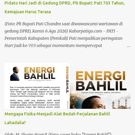
Pidato Hari Jadi di Gedung DPRD, Plt Bupati: Pati 703 Tahun,
Kombes Pol Sigit, mengatakan bahwa media merupakan mitra
Kemajuan Harus Terasa
dalam menyampaikan informasi yang benar, berimbang dan
edukatif kepada masyarakat. "Melalui kegiatan silaturahmi ini,
(Foto: Plt Bupati Pati Chandra saat diwawancarai wartawan di
kami ingin mempererat hubungan baik dengan se...
gedung DPRD, Kamis 6 Agu 2026) Kabarpatigo.com - PATI -
Pemerintah Kabupaten (Pemkab) Pati menjadikan peringatan
Hari Jadi ke-703 sebagai momentum mempercepat
pembangunan yang manfaatnya langsung dirasakan
masyarakat. Hal itu ditegaskan Plt Bupati Pati Risma Ardhi
Chandra saat menyampaikan pidato pada Rapat Paripurna DPRD
dalam rangka Hari Jadi Kabupaten Pati ke-703 di Ruang Rapat
Paripurna DPRD Kabupaten Pati, Kamis (6/8/26). Plt Bupati
menegaskan, pembangunan infrastruktur, peningkatan kualitas
sumber daya manusia, penguatan ekonomi daerah, serta
pelayanan publik menjadi fokus utama pemerintah selaras
dengan tema hari jadi tahun ini, "Sumunar Terang Mbangun
Mengapa Fisika Menjadi Alat Bedah Perjalanan Bahlil
Kemajengan." Menurut Plt Bupati, hari jadi bukan sebatas agenda
Lahadalia?
seremonial. Ini merupakan momentum untuk mengenang
sejarah, menghormati jasa para pendahulu, mensyukuri
Oleh: M. Shoim Haris* (Foto: cover buku "Energi Bahlil")