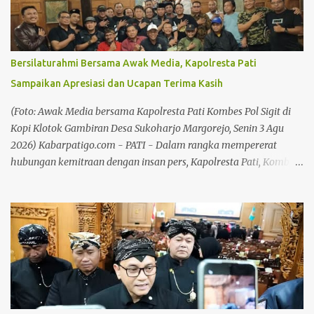
serta mempercepat pertumbuhan ekonomi masyarakat. Dwi
Risma Ardhi Chandra mengatakan Pekan Kreasi Pati harus
menjadi ruang kolaborasi yang benar-benar memberikan
manfaat bagi pelaku UMKM. Baca juga: Pidato Hari Jadi di
Bersilaturahmi Bersama Awak Media, Kapolresta Pati
Gedung DPRD, Plt Bupati: Pati 703 Tahun, Kemajuan Harus Terasa
Sampaikan Apresiasi dan Ucapan Terima Kasih
Baca juga: Plt Bupati Pati Buka Ruang Inovasi untuk Generasi
Muda Menurutnya, produk-produk lokal memiliki kualitas yang
(Foto: Awak Media bersama Kapolresta Pati Kombes Pol Sigit di
mampu bersaing sehingga perlu terus didukung melalui
Kopi Klotok Gambiran Desa Sukoharjo Margorejo, Senin 3 Agu
promosi,...
2026) Kabarpatigo.com - PATI - Dalam rangka mempererat
hubungan kemitraan dengan insan pers, Kapolresta Pati, Kombes
Pol Sigit menggelar kegiatan silaturahmi dan bertatap muka
bersama awak media di Kopi Klotok Gambiran Desa Sukoharjo
Kecamatan Margorejo, pada Senin (3/8/26) malam. Pertemuan
berlangsung penuh keakraban sebagai wadah memperkuat
komunikasi, koordinasi, serta membangun sinergi antara Polri
dan media dalam menyampaikan informasi kepada masyarakat.
Baca juga: Plt Bupati Soroti Kebersihan di Kawasan Pekan Kreasi
Baca juga: Marak Pencurian Aki, Sarbumusi dan Paguyuban Sopir
Pati Desak Pemkab Bangun Pangkalan Truk Kapolresta Pati,