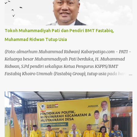
Komunikasi Pondok Pesantren, termasuk juga BPD, kemudian
Kepala Desa, juga mendukung pelarangan terhadap adanya
sound horeg di Kecamatan Tayu,” ujar Imam Rifai, Selasa
(4/8/26). Setelah kesepakatan ini, pihaknya bakal melayangkan
Tokoh Muhammadiyah Pati dan Pendiri BMT Fastabiq,
surat kepada Plt Bupati Pati, Risma Ardhi Chandra agar ikut
Muhammad Ridwan Tutup Usia
melarang penggunaan sound horeg. Baik saat karnaval maupun
battle sound horeg. ”Forkopimda untuk agar dibuat larangan
(Foto: almarhum Muhammad Ridwan) Kabarpatigo.com - PATI -
terhadap penyelenggaraan sound horeg di Kabupaten Pati,” lanjut
Keluarga besar Muhammadiyah Pati berduka, H. Muhammad
dia. Baca ju...
Ridwan, S.Pd pendiri sekaligus Ketua Pengurus KSPPS/BMT
Fastabiq Khoiro Ummah (Fastabiq Group), tutup usia pada hari
Senin, 3 Agustus 2026 di usia 62 tahun. Kabar duka ini telah
dikonfirmasi dari WhatsApp Group (WA Grup) warga
Muhammadiyah Pati dan juga diperjelas oleh jaringan lembaga
yang terafiliasi dengan beliau, di antaranya Keluarga Besar BMT
Fastabiq, RSU Fastabiq Sehat PKU Muhammadiyah, serta
berbagai elemen masyarakat dan instansi di Kabupaten Pati.
Semasa hidupnya, almarhum dikenal sebagai tokoh penggerak
ekonomi syariah dan sosial yang sangat berpengaruh, khususnya