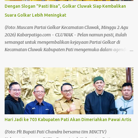
di wilayah Pati dan Jawa Tengah. Baca juga: Marak Pencurian Aki,
Dengan Slogan "Pasti Bisa", Golkar Cluwak Siap Kembalikan
Sarbumusi dan Paguyuban Sopir Pati Desak Pemkab Bangun
Suara Golkar Lebih Meningkat
Pangkalan Truk Baca juga: Bersilaturahmi Bersama Awak Media,
Kapolresta Pati Sampaikan Apresiasi dan Ucapan Terima Kasih
(Foto: Muscam Partai Golkar Kecamatan Cluwak, Minggu 2 Agu
Jejak Pengabdian di Ekonomi Syariah Muhammad Ridwan
2026) Kabarpatigo.com - CLUWAK - Pelan namun pasti, itulah
adalah F...
semangat untuk mengembalikan kejayaan Partai Golkar di
Kecamatan Cluwak Kabupaten Pati mengemuka dalam agenda
Musyawarah Kecamatan (Muscam) Partai Golkar Kecamatan
Cluwak. Mengusung slogan "Pasti Bisa", seluruh kader dan
pengurus di wilayah Kecamatan Cluwak berkomitmen
meningkatkan perolehan suara pada Pemilu mendatang. Baca
juga: Bersilaturahmi Bersama Awak Media, Kapolresta Pati
Sampaikan Apresiasi dan Ucapan Terima Kasih Baca juga: Tokoh
Muhammadiyah Pati dan Pendiri BMT Fastabiq, Muhammad
Ridwan Tutup Usia Dalam kesempatan tersebut, Ketua DPD Partai
Golkar Kabupaten Pati, Endang Sri Wahyuningati menitipkan
Hari Jadi ke 703 Kabupaten Pati Akan Dimeriahkan Pawai Artis
pesan kepada seluruh kader dan pengurus Partai Golkar hingga
tingkat desa agar bekerja lebih maksimal dalam membesarkan
(Foto: Plt Bupati Pati Chandra bersama tim MNCTV)