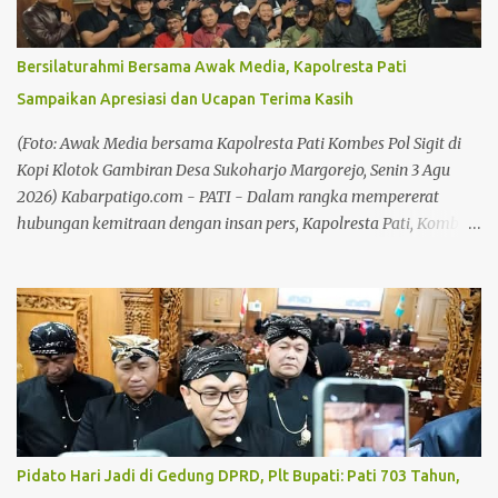
Risma Ardhi Chandra mengatakan Pekan Kreasi Pati harus
menjadi ruang kolaborasi yang benar-benar memberikan
manfaat bagi pelaku UMKM. Baca juga: Pidato Hari Jadi di
Bersilaturahmi Bersama Awak Media, Kapolresta Pati
Gedung DPRD, Plt Bupati: Pati 703 Tahun, Kemajuan Harus Terasa
Sampaikan Apresiasi dan Ucapan Terima Kasih
Baca juga: Plt Bupati Pati Buka Ruang Inovasi untuk Generasi
Muda Menurutnya, produk-produk lokal memiliki kualitas yang
(Foto: Awak Media bersama Kapolresta Pati Kombes Pol Sigit di
mampu bersaing sehingga perlu terus didukung melalui
Kopi Klotok Gambiran Desa Sukoharjo Margorejo, Senin 3 Agu
promosi,...
2026) Kabarpatigo.com - PATI - Dalam rangka mempererat
hubungan kemitraan dengan insan pers, Kapolresta Pati, Kombes
Pol Sigit menggelar kegiatan silaturahmi dan bertatap muka
bersama awak media di Kopi Klotok Gambiran Desa Sukoharjo
Kecamatan Margorejo, pada Senin (3/8/26) malam. Pertemuan
berlangsung penuh keakraban sebagai wadah memperkuat
komunikasi, koordinasi, serta membangun sinergi antara Polri
dan media dalam menyampaikan informasi kepada masyarakat.
Baca juga: Plt Bupati Soroti Kebersihan di Kawasan Pekan Kreasi
Baca juga: Marak Pencurian Aki, Sarbumusi dan Paguyuban Sopir
Pati Desak Pemkab Bangun Pangkalan Truk Kapolresta Pati,
Pidato Hari Jadi di Gedung DPRD, Plt Bupati: Pati 703 Tahun,
Kombes Pol Sigit, mengatakan bahwa media merupakan mitra