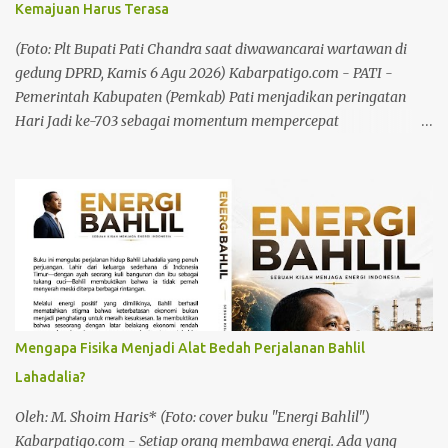
Kemajuan Harus Terasa
dalam menyampaikan informasi yang benar, berimbang dan
edukatif kepada masyarakat. "Melalui kegiatan silaturahmi ini,
(Foto: Plt Bupati Pati Chandra saat diwawancarai wartawan di
kami ingin mempererat hubungan baik dengan se...
gedung DPRD, Kamis 6 Agu 2026) Kabarpatigo.com - PATI -
Pemerintah Kabupaten (Pemkab) Pati menjadikan peringatan
Hari Jadi ke-703 sebagai momentum mempercepat
pembangunan yang manfaatnya langsung dirasakan
masyarakat. Hal itu ditegaskan Plt Bupati Pati Risma Ardhi
Chandra saat menyampaikan pidato pada Rapat Paripurna DPRD
dalam rangka Hari Jadi Kabupaten Pati ke-703 di Ruang Rapat
Paripurna DPRD Kabupaten Pati, Kamis (6/8/26). Plt Bupati
menegaskan, pembangunan infrastruktur, peningkatan kualitas
sumber daya manusia, penguatan ekonomi daerah, serta
pelayanan publik menjadi fokus utama pemerintah selaras
dengan tema hari jadi tahun ini, "Sumunar Terang Mbangun
Mengapa Fisika Menjadi Alat Bedah Perjalanan Bahlil
Kemajengan." Menurut Plt Bupati, hari jadi bukan sebatas agenda
Lahadalia?
seremonial. Ini merupakan momentum untuk mengenang
sejarah, menghormati jasa para pendahulu, mensyukuri
Oleh: M. Shoim Haris* (Foto: cover buku "Energi Bahlil")
perjalanan yang telah dilalui, sekaligus memperbarui tekad dan
Kabarpatigo.com - Setiap orang membawa energi. Ada yang