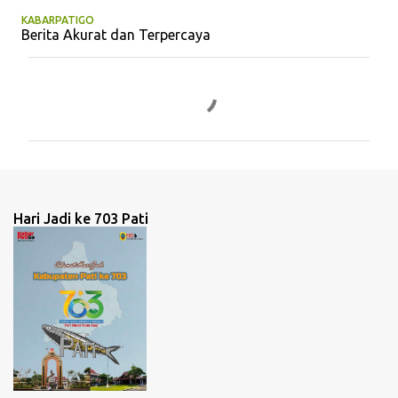
KABARPATIGO
Berita Akurat dan Terpercaya
K
o
m
e
n
t
Hari Jadi ke 703 Pati
a
r