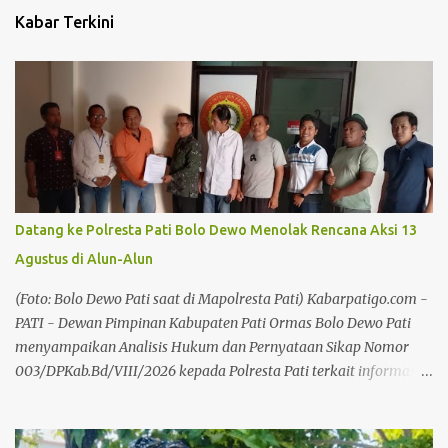
Kabar Terkini
Datang ke Polresta Pati Bolo Dewo Menolak Rencana Aksi 13
Agustus di Alun-Alun
(Foto: Bolo Dewo Pati saat di Mapolresta Pati) Kabarpatigo.com -
PATI - Dewan Pimpinan Kabupaten Pati Ormas Bolo Dewo Pati
menyampaikan Analisis Hukum dan Pernyataan Sikap Nomor
003/DPKab.Bd/VIII/2026 kepada Polresta Pati terkait informasi
rencana aksi atau pengumpulan massa yang disebut akan
berlangsung pada Kamis, 13 Agustus 2026, di Alun-alun Pati. Surat
tersebut diterima dengan baik oleh Kanitsosbud Intelkam