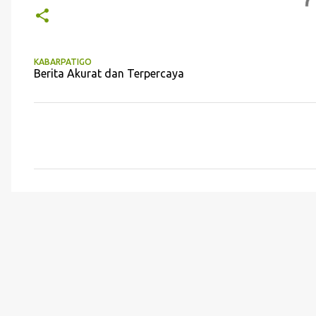
KABARPATIGO
Berita Akurat dan Terpercaya
K
o
m
e
n
t
a
r