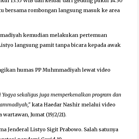
ul 13.35 WIB dan keluar dari gedung pukul 14.30
itu bersama rombongan langsung masuk ke area
mmadiyah kemudian melakukan pertemuan
 Listyo langsung pamit tanpa bicara kepada awak
ibagikan humas PP Muhmmadiyah lewat video
di Yogya sekaligus juga memperkenalkan program dan
hammadiyah,"
kata Haedar Nashir melalui video
artawan, Jumat (19/2/21).
a Jenderal Listyo Sigit Prabowo. Salah satunya