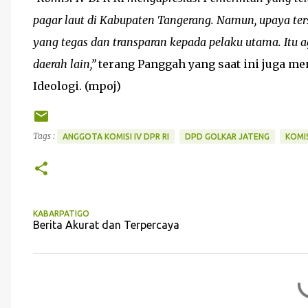
pagar laut di Kabupaten Tangerang. Namun, upaya te
yang tegas dan transparan kepada pelaku utama. Itu ag
daerah lain,”
terang Panggah yang saat ini juga me
Ideologi. (mpoj)
Tags :
ANGGOTA KOMISI IV DPR RI
DPD GOLKAR JATENG
KOMIS
KABARPATIGO
Berita Akurat dan Terpercaya
K
o