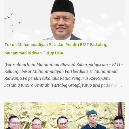
Hendro Dewanto. Nama Hadiman memang tidak asing di
kalangan penegak hukum. Reputasinya sebagai jaksa pemberani
dan anti korupsi sudah terbukti sejak ia memimpin Kejari
Kuansing. Hadiman, sebelumnya menjabat sebagai Aspidsus
Kejaksaan Tinggi Sumatera Barat dan pernah menjadi Kajari
Kuantan Singingi, Riau. Baca juga: Hari Jadi Koperasi ke 79,
Chandra: Koperasi Harus Jadi Penggerak Ekonomi Kerakyatan
Tokoh Muhammadiyah Pati dan Pendiri BMT Fastabiq,
Baca juga: Chandra: Pekan Kreasi Bakal Jadi Agenda Tahunan
Muhammad Ridwan Tutup Usia
Karier Hadiman menanjak saat menjabat sebagai Kajari
Kuansing pada tahun 2021. Berbagai kasus yang menjadi
(Foto: almarhum Muhammad Ridwan) Kabarpatigo.com - PATI -
perhatian publik dibongkarnya tanpa pandang bulu. Terutama
Keluarga besar Muhammadiyah Pati berduka, H. Muhammad
proyek tiga pilar. ...
Ridwan, S.Pd pendiri sekaligus Ketua Pengurus KSPPS/BMT
Fastabiq Khoiro Ummah (Fastabiq Group), tutup usia pada hari
Senin, 3 Agustus 2026 di usia 62 tahun. Kabar duka ini telah
dikonfirmasi dari WhatsApp Group (WA Grup) warga
Muhammadiyah Pati dan juga diperjelas oleh jaringan lembaga
yang terafiliasi dengan beliau, di antaranya Keluarga Besar BMT
Fastabiq, RSU Fastabiq Sehat PKU Muhammadiyah, serta
berbagai elemen masyarakat dan instansi di Kabupaten Pati.