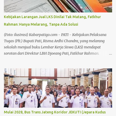
Muhammadiyah Pati dan Pendiri BMT Fastabiq, Muhammad
Ridwan Tutup Usia Dalam kesempatan tersebut, Ketua DPD Partai
Golkar Kabupaten Pati, Endang Sri Wahyuningati menitipkan
Kebijakan Larangan Jual LKS Dinilai Tak Matang, Fatkhur
pesan kepada seluruh kader dan pengurus Partai Golkar hingga
Rahman: Hanya Melarang, Tanpa Ada Solusi
tingkat desa agar bekerja lebih maksimal dalam membesarkan
partai. Anggota DPRD Pati tersebut menegaskan, target
(Foto: ilustrasi) Kabarpatigo.com - PATI - Kebijakan Pelaksana
peningkatan suara harus menjadi perhatian bersama mengingat
Tugas (Plt.) Bupati Pati, Risma Ardhi Chandra, yang melarang
pada pemilu-p...
sekolah menjual buku Lembar Kerja Siswa (LKS) mendapat
sorotan dari Direktur LBH Djoeang Pati, Fatkhur Rahman.
Menurut Fatkhur Rahman, kebijakan tersebut justru
memunculkan persoalan baru di lapangan karena tidak disertai
solusi yang jelas bagi sekolah maupun siswa. Fatkhur Rahman
yang juga menjabat sebagai Ketua Paguyuban Wali Murid di
salah satu SMP Negeri di Kabupaten Pati menilai, larangan
penjualan buku LKS seharusnya diikuti dengan langkah konkret
dari Dinas Pendidikan agar proses belajar mengajar tidak
terganggu. "Kalau memang sekolah dilarang menjual buku LKS,
maka Dinas Pendidikan harus menindaklanjutinya dengan
Mulai 2028, Bus Trans Jateng Koridor JEKUTI (Jepara Kudus
memberikan buku LKS secara gratis kepada siswa. Jangan hanya