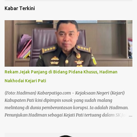
Kabar Terkini
Rekam Jejak Panjang di Bidang Pidana Khusus, Hadiman
Nakhodai Kejari Pati
(Foto: Hadiman) Kabarpatigo.com - Kejaksaan Negeri (Kejari)
Kabupaten Pati kini dipimpin sosok yang sudah malang
melintang di dunia pemberantasan korupsi. Ia adalah Hadiman.
Penunjukan Hadiman sebagai Kejati Pati tertuang dalam SK Jaksa
Agung RI Nomor KEP-IV-10122/C/07/2026 tertanggal 29 Juli
2026, yang ditandatangani Jaksa Agung Muda Pembinaan