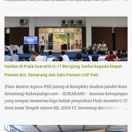
Kabupaten Pati dan HUT ke 81 RI. Dalam menyambut Hari Jadi ke
703 Pati dan HUT ke 81 RI, Plt Bupati Pati Risma Ardhi Chandra
mengajak masyarakat menyemarakkan pesta rakyat tersebut,
akan banyak hiburan dan pentas lainnya yang dinikmati
masyarakat. "Ada pentas budaya, pentas seni, pesta rakyat, bazar,
dan masih banyak lagi yang lainnya", tutur Plt Bupati, Jumat
(1/8/26) di Pendopo Kabupaten Pati. Baca juga: Rekam Jejak
Panjang di Bidang Pidana Khusus, Hadiman Nakhodai Kejari Pati
Baca juga: Insiden di Piala Soeratin U-17 Berujung Sanksi kepada
Insiden di Piala Soeratin U-17 Berujung Sanksi kepada Empat
Empat Pemain BJL Semarang dan Satu Pemain USP Pati Baca
Pemain BJL Semarang dan Satu Pemain USP Pati
juga: Memasuki Kemarau Panjang, Pemkab Pati Siapkan Strategi
Atasi Kekeringan Baca juga: Kebijakan Larangan Jual LKS Dinilai
(Foto: Kantor Asprov PSSI Jateng di Kompleks Stadion Jatidiri Kota
Tak Matang, Fatkhu...
Semarang) Kabarpatigo.com - SEMARANG - Suasana ketegangan
yang sempat mewarnai laga babak penyisihan Piala Soeratin U-17
Zona Jawa Tengah antara BJL 2000 FC Semarang dan Universitas
Safin Pati FC akhirnya terselesaikan dengan solusi melegakan.
Panitia Disiplin (Komdis) PSSI Jawa Tengah resmi menjatuhkan
sanksi kepada empat pemain yang terlibat dalam insiden