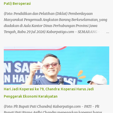
Pati) Beroperasi
melarang, tetapi tidak memberikan solusi," kata Fatkhur
Rahman, Jumat (31/7/26). Baca juga: Plt Bupati Ajak Masyarakat
(Foto: Pendidikan dan Pelatihan (Diklat) Pemberdayaan
Semarakkan Hari Jadi ke 703 Pati Baca juga: Memas...
Masyarakat Pengemudi Angkutan Barang Berkeselamatan, yang
diadakan di Aula Kantor Dinas Perhubungan Provinsi Jawa
Tengah, Rabu 29 Jul 2026) Kabarpatigo.com - SEMARANG -
Pemerintah Provinsi (Pemprov) Jawa Tengah terus mematangkan
rencana perluasan layanan angkutan massal Trans Jateng di
wilayahnya. Dimana, kelancaran transportasi memiliki kaitan
erat dengan pengendalian inflasi di daerah. Perluasan Angkutan
massal di Jateng, rencananya akan dioperasikan koridor Gelang
Manggung yang menghubungkan wilayah Kabupaten Magelang,
Kota Magelang, dan Kabupaten Temanggung pada 2027. Setelah
itu, untuk wilayah Jekuti (Jepara, Kudus, Pati) akan dioperasikan
pada 2028. Hingga kini, Trans Jateng sudah beroperasi di tujuh
Hari Jadi Koperasi ke 79, Chandra: Koperasi Harus Jadi
koridor dengan total armada 115 unit bus. Adapun tujuh koridor
Penggerak Ekonomi Kerakyatan
tersebut berada di empat wilayah pengembangan (WP), yaitu
Kendal, Demak, Ungaran (Kabupaten Semarang), Kota Semarang,
(Foto: Plt Bupati Pati Chandra) Kabarpatigo.com - PATI - Plt
Purwodadi (Kedungsepur); Solo Raya; Banyumas R...
Bupati Pati Risma Ardhi Chandra menegaskan koperasi harus