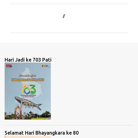
K
o
m
e
n
t
Hari Jadi ke 703 Pati
a
r
Selamat Hari Bhayangkara ke 80