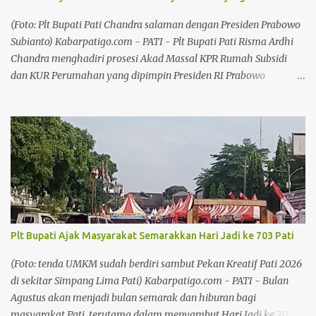
menghadirkan pawai artis dan panggung hiburan untuk
masyarakat. Plt Bupati Pati Risma Ardhi Chandra mengatakan
(Foto: Plt Bupati Pati Chandra salaman dengan Presiden Prabowo
pemerintah daerah telah melakukan koordinasi dengan tim M...
Subianto) Kabarpatigo.com - PATI - Plt Bupati Pati Risma Ardhi
Chandra menghadiri prosesi Akad Massal KPR Rumah Subsidi
dan KUR Perumahan yang dipimpin Presiden RI Prabowo
Subianto di Perumahan Puri Delta City Side, Kabupaten Batang,
Jawa Tengah, Kamis (30/7/26). Kegiatan tersebut menjadi bagian
dari percepatan Program Tiga Juta Rumah bagi Masyarakat
Berpenghasilan Rendah (MBR) dengan total nilai pembiayaan
mencapai Rp880 miliar. Baca juga: Memasuki Kemarau Panjang,
Pemkab Pati Siapkan Strategi Atasi Kekeringan Baca juga:
Kebijakan Larangan Jual LKS Dinilai Tak Matang, Fatkhur
Rahman: Hanya Melarang, Tanpa Ada Solusi Chandra
menyampaikan bahwa Pemerintah Kabupaten Pati mendukung
Plt Bupati Ajak Masyarakat Semarakkan Hari Jadi ke 703 Pati
penuh upaya pemerintah pusat dalam memperluas akses
masyarakat berpenghasilan rendah terhadap hunian yang layak.
(Foto: tenda UMKM sudah berdiri sambut Pekan Kreatif Pati 2026
Menurutnya, pemenuhan kebutuhan rumah merupakan salah
di sekitar Simpang Lima Pati) Kabarpatigo.com - PATI - Bulan
satu fondasi penting dalam meningkatkan kesejahteraan
Agustus akan menjadi bulan semarak dan hiburan bagi
masyarakat. "P...
masyarakat Pati, terutama dalam menyambut Hari Jadi ke 703