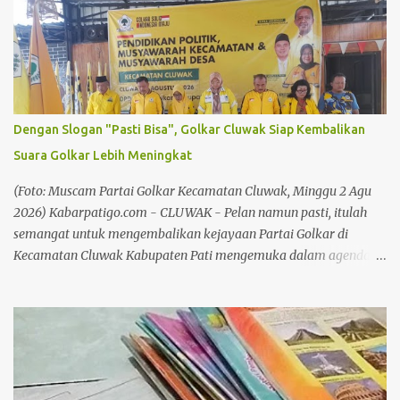
tersebut. Tiga pemain BJL 2000 FC Semarang dijatuhi sanksi
disiplin, karena dinilai terlibat dalam kericuhan. Lakeisha Rafie
Ahza asal BJL 2000 FC, mendapat hukuman skorsing satu
pertandingan. Ia dinilai melakukan tindakan kekerasan berupa
menendang pemain USP Pati hingga memicu kericuhan di
lapangan. Sementara itu, Ryu Tanaka Prasetya dijatuhi hukuman
Dengan Slogan "Pasti Bisa", Golkar Cluwak Siap Kembalikan
tambahan berupa skorsing satu pertandingan. Selain itu, dikenai
Suara Golkar Lebih Meningkat
denda Rp1 juta, setelah dinyatakan terbukti melakukan provokasi
dan tindakan kekerasan berupa mendorong pemain USP Pati.
(Foto: Muscam Partai Golkar Kecamatan Cluwak, Minggu 2 Agu
Baca juga: Chandra: Pek...
2026) Kabarpatigo.com - CLUWAK - Pelan namun pasti, itulah
semangat untuk mengembalikan kejayaan Partai Golkar di
Kecamatan Cluwak Kabupaten Pati mengemuka dalam agenda
Musyawarah Kecamatan (Muscam) Partai Golkar Kecamatan
Cluwak. Mengusung slogan "Pasti Bisa", seluruh kader dan
pengurus di wilayah Kecamatan Cluwak berkomitmen
meningkatkan perolehan suara pada Pemilu mendatang. Baca
juga: Bersilaturahmi Bersama Awak Media, Kapolresta Pati
Sampaikan Apresiasi dan Ucapan Terima Kasih Baca juga: Tokoh