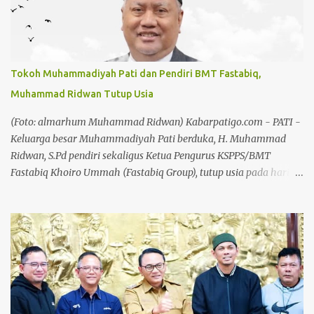
Kuansing. Hadiman, sebelumnya menjabat sebagai Aspidsus
Kejaksaan Tinggi Sumatera Barat dan pernah menjadi Kajari
Kuantan Singingi, Riau. Baca juga: Hari Jadi Koperasi ke 79,
Chandra: Koperasi Harus Jadi Penggerak Ekonomi Kerakyatan
Tokoh Muhammadiyah Pati dan Pendiri BMT Fastabiq,
Baca juga: Chandra: Pekan Kreasi Bakal Jadi Agenda Tahunan
Muhammad Ridwan Tutup Usia
Karier Hadiman menanjak saat menjabat sebagai Kajari
Kuansing pada tahun 2021. Berbagai kasus yang menjadi
(Foto: almarhum Muhammad Ridwan) Kabarpatigo.com - PATI -
perhatian publik dibongkarnya tanpa pandang bulu. Terutama
Keluarga besar Muhammadiyah Pati berduka, H. Muhammad
proyek tiga pilar. ...
Ridwan, S.Pd pendiri sekaligus Ketua Pengurus KSPPS/BMT
Fastabiq Khoiro Ummah (Fastabiq Group), tutup usia pada hari
Senin, 3 Agustus 2026 di usia 62 tahun. Kabar duka ini telah
dikonfirmasi dari WhatsApp Group (WA Grup) warga
Muhammadiyah Pati dan juga diperjelas oleh jaringan lembaga
yang terafiliasi dengan beliau, di antaranya Keluarga Besar BMT
Fastabiq, RSU Fastabiq Sehat PKU Muhammadiyah, serta
berbagai elemen masyarakat dan instansi di Kabupaten Pati.
Semasa hidupnya, almarhum dikenal sebagai tokoh penggerak
ekonomi syariah dan sosial yang sangat berpengaruh, khususnya