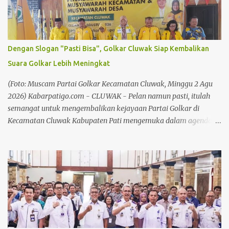
Ahza asal BJL 2000 FC, mendapat hukuman skorsing satu
pertandingan. Ia dinilai melakukan tindakan kekerasan berupa
menendang pemain USP Pati hingga memicu kericuhan di
lapangan. Sementara itu, Ryu Tanaka Prasetya dijatuhi hukuman
Dengan Slogan "Pasti Bisa", Golkar Cluwak Siap Kembalikan
tambahan berupa skorsing satu pertandingan. Selain itu, dikenai
Suara Golkar Lebih Meningkat
denda Rp1 juta, setelah dinyatakan terbukti melakukan provokasi
dan tindakan kekerasan berupa mendorong pemain USP Pati.
(Foto: Muscam Partai Golkar Kecamatan Cluwak, Minggu 2 Agu
Baca juga: Chandra: Pek...
2026) Kabarpatigo.com - CLUWAK - Pelan namun pasti, itulah
semangat untuk mengembalikan kejayaan Partai Golkar di
Kecamatan Cluwak Kabupaten Pati mengemuka dalam agenda
Musyawarah Kecamatan (Muscam) Partai Golkar Kecamatan
Cluwak. Mengusung slogan "Pasti Bisa", seluruh kader dan
pengurus di wilayah Kecamatan Cluwak berkomitmen
meningkatkan perolehan suara pada Pemilu mendatang. Baca
juga: Bersilaturahmi Bersama Awak Media, Kapolresta Pati
Sampaikan Apresiasi dan Ucapan Terima Kasih Baca juga: Tokoh
Muhammadiyah Pati dan Pendiri BMT Fastabiq, Muhammad
Ridwan Tutup Usia Dalam kesempatan tersebut, Ketua DPD Partai