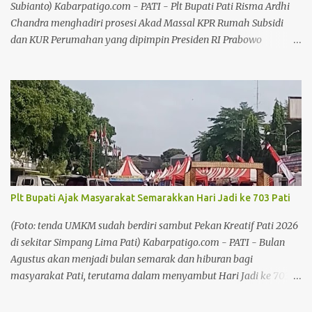
pemerintah daerah telah melakukan koordinasi dengan tim M...
Subianto) Kabarpatigo.com - PATI - Plt Bupati Pati Risma Ardhi
Chandra menghadiri prosesi Akad Massal KPR Rumah Subsidi
dan KUR Perumahan yang dipimpin Presiden RI Prabowo
Subianto di Perumahan Puri Delta City Side, Kabupaten Batang,
Jawa Tengah, Kamis (30/7/26). Kegiatan tersebut menjadi bagian
dari percepatan Program Tiga Juta Rumah bagi Masyarakat
Berpenghasilan Rendah (MBR) dengan total nilai pembiayaan
mencapai Rp880 miliar. Baca juga: Memasuki Kemarau Panjang,
Pemkab Pati Siapkan Strategi Atasi Kekeringan Baca juga:
Kebijakan Larangan Jual LKS Dinilai Tak Matang, Fatkhur
Rahman: Hanya Melarang, Tanpa Ada Solusi Chandra
menyampaikan bahwa Pemerintah Kabupaten Pati mendukung
Plt Bupati Ajak Masyarakat Semarakkan Hari Jadi ke 703 Pati
penuh upaya pemerintah pusat dalam memperluas akses
masyarakat berpenghasilan rendah terhadap hunian yang layak.
(Foto: tenda UMKM sudah berdiri sambut Pekan Kreatif Pati 2026
Menurutnya, pemenuhan kebutuhan rumah merupakan salah
di sekitar Simpang Lima Pati) Kabarpatigo.com - PATI - Bulan
satu fondasi penting dalam meningkatkan kesejahteraan
Agustus akan menjadi bulan semarak dan hiburan bagi
masyarakat. "P...
masyarakat Pati, terutama dalam menyambut Hari Jadi ke 703
Kabupaten Pati dan HUT ke 81 RI. Dalam menyambut Hari Jadi ke
703 Pati dan HUT ke 81 RI, Plt Bupati Pati Risma Ardhi Chandra