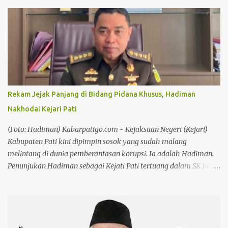
Rekam Jejak Panjang di Bidang Pidana Khusus, Hadiman
Nakhodai Kejari Pati
(Foto: Hadiman) Kabarpatigo.com - Kejaksaan Negeri (Kejari)
Kabupaten Pati kini dipimpin sosok yang sudah malang
melintang di dunia pemberantasan korupsi. Ia adalah Hadiman.
Penunjukan Hadiman sebagai Kejati Pati tertuang dalam SK Jaksa
Agung RI Nomor KEP-IV-10122/C/07/2026 tertanggal 29 Juli
2026, yang ditandatangani Jaksa Agung Muda Pembinaan
Hendro Dewanto. Nama Hadiman memang tidak asing di
kalangan penegak hukum. Reputasinya sebagai jaksa pemberani
dan anti korupsi sudah terbukti sejak ia memimpin Kejari