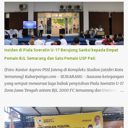
mengajak masyarakat menyemarakkan pesta rakyat tersebut,
akan banyak hiburan dan pentas lainnya yang dinikmati
masyarakat. "Ada pentas budaya, pentas seni, pesta rakyat, bazar,
dan masih banyak lagi yang lainnya", tutur Plt Bupati, Jumat
(1/8/26) di Pendopo Kabupaten Pati. Baca juga: Rekam Jejak
Panjang di Bidang Pidana Khusus, Hadiman Nakhodai Kejari Pati
Baca juga: Insiden di Piala Soeratin U-17 Berujung Sanksi kepada
Insiden di Piala Soeratin U-17 Berujung Sanksi kepada Empat
Empat Pemain BJL Semarang dan Satu Pemain USP Pati Baca
Pemain BJL Semarang dan Satu Pemain USP Pati
juga: Memasuki Kemarau Panjang, Pemkab Pati Siapkan Strategi
Atasi Kekeringan Baca juga: Kebijakan Larangan Jual LKS Dinilai
(Foto: Kantor Asprov PSSI Jateng di Kompleks Stadion Jatidiri Kota
Tak Matang, Fatkhu...
Semarang) Kabarpatigo.com - SEMARANG - Suasana ketegangan
yang sempat mewarnai laga babak penyisihan Piala Soeratin U-17
Zona Jawa Tengah antara BJL 2000 FC Semarang dan Universitas
Safin Pati FC akhirnya terselesaikan dengan solusi melegakan.
Panitia Disiplin (Komdis) PSSI Jawa Tengah resmi menjatuhkan
sanksi kepada empat pemain yang terlibat dalam insiden
tersebut. Tiga pemain BJL 2000 FC Semarang dijatuhi sanksi
disiplin, karena dinilai terlibat dalam kericuhan. Lakeisha Rafie