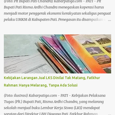
(Foto: Plt Bupati Pati Chandra) Kabarpatigo.com - PATI - Plt
Purwodadi (Kedungsepur); Solo Raya; Banyumas R...
Bupati Pati Risma Ardhi Chandra menegaskan koperasi harus
menjadi motor penggerak ekonomi kerakyatan sekaligus penguat
pelaku UMKM di Kabupaten Pati. Penegasan itu disampaikan saat
menghadiri Jalan Santai Peringatan Hari Koperasi ke-79 di Alun-
Alun Pati, Minggu (2/8/26), sebagai tindak lanjut arahan Presiden
Prabowo Subianto yang menempatkan ketahanan pangan dan
penguatan koperasi sebagai prioritas nasional. Chandra
mengatakan penguatan koperasi menjadi langkah strategis untuk
memperkuat ekonomi masyarakat dari tingkat bawah. Baca juga:
Hari Jadi ke 703 Kabupaten Pati Akan Dimeriahkan Pawai Artis
Baca juga: Pekan Kreasi Pati 2026, Pemkab: Bukan Lapak Liar, Ini
Agenda Resmi Daerah Menurutnya, negara-negara maju mampu
Kebijakan Larangan Jual LKS Dinilai Tak Matang, Fatkhur
membangun perekonomian yang kokoh karena memiliki
Rahman: Hanya Melarang, Tanpa Ada Solusi
gerakan koperasi yang kuat dan berkelanjutan. "Dengan kegiatan
berkoperasi, ekonomi kerakyatan bisa tumbuh, ekonomi
(Foto: ilustrasi) Kabarpatigo.com - PATI - Kebijakan Pelaksana
masyarakat juga bisa berkembang,...
Tugas (Plt.) Bupati Pati, Risma Ardhi Chandra, yang melarang
sekolah menjual buku Lembar Kerja Siswa (LKS) mendapat
sorotan dari Direktur LBH Djoeang Pati, Fatkhur Rahman.