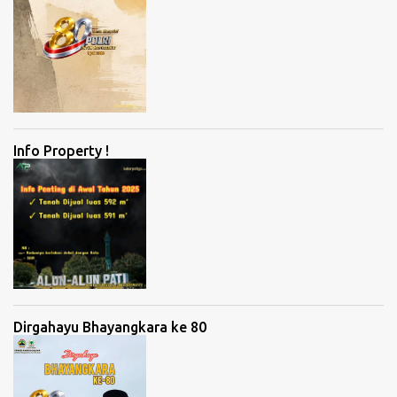
Info Property !
Dirgahayu Bhayangkara ke 80