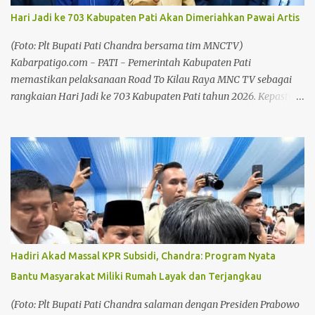
di wilayah Pati dan Jawa Tengah. Baca juga: Marak Pencurian Aki,
Hari Jadi ke 703 Kabupaten Pati Akan Dimeriahkan Pawai Artis
Sarbumusi dan Paguyuban Sopir Pati Desak Pemkab Bangun
Pangkalan Truk Baca juga: Bersilaturahmi Bersama Awak Media,
(Foto: Plt Bupati Pati Chandra bersama tim MNCTV)
Kapolresta Pati Sampaikan Apresiasi dan Ucapan Terima Kasih
Kabarpatigo.com - PATI - Pemerintah Kabupaten Pati
Jejak Pengabdian di Ekonomi Syariah Muhammad Ridwan
memastikan pelaksanaan Road To Kilau Raya MNC TV sebagai
adalah F...
rangkaian Hari Jadi ke 703 Kabupaten Pati tahun 2026. Kepastian
itu mengemuka dalam audiensi bersama tim MNC TV yang
digelar pada Senin (3/8/26) di Ruang Pringgitan, Pendopo
Kabupaten Pati. Audiensi tersebut mempertemukan Plt Bupati
Pati Risma Ardhi Chandra dengan Direktur Programming MNC
TV Hary Hermawan bersama timnya. Baca juga: Dengan Slogan
"Pasti Bisa", Golkar Cluwak Siap Kembalikan Suara Golkar Lebih
Meningkat Baca juga: Tembus Pasar Nasional dan Internasional,
Potensi Pati Harus Dikemas Secara Kreatif Adapun kegiatan yang
dibahas dalam audiensi itu, dijadwalkan bakal berlangsung pada
Hadiri Akad Massal KPR Subsidi, Chandra: Program Nyata
28–29 Agustus 2026 di Alun-alun Kabupaten Pati, dengan
Bantu Masyarakat Miliki Rumah Layak dan Terjangkau
menghadirkan pawai artis dan panggung hiburan untuk
masyarakat. Plt Bupati Pati Risma Ardhi Chandra mengatakan
(Foto: Plt Bupati Pati Chandra salaman dengan Presiden Prabowo