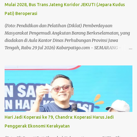
Golkar Kabupaten Pati, Endang Sri Wahyuningati menitipkan
Mulai 2028, Bus Trans Jateng Koridor JEKUTI (Jepara Kudus
pesan kepada seluruh kader dan pengurus Partai Golkar hingga
Pati) Beroperasi
tingkat desa agar bekerja lebih maksimal dalam membesarkan
partai. Anggota DPRD Pati tersebut menegaskan, target
(Foto: Pendidikan dan Pelatihan (Diklat) Pemberdayaan
peningkatan suara harus menjadi perhatian bersama mengingat
Masyarakat Pengemudi Angkutan Barang Berkeselamatan, yang
pada pemilu-p...
diadakan di Aula Kantor Dinas Perhubungan Provinsi Jawa
Tengah, Rabu 29 Jul 2026) Kabarpatigo.com - SEMARANG -
Pemerintah Provinsi (Pemprov) Jawa Tengah terus mematangkan
rencana perluasan layanan angkutan massal Trans Jateng di
wilayahnya. Dimana, kelancaran transportasi memiliki kaitan
erat dengan pengendalian inflasi di daerah. Perluasan Angkutan
massal di Jateng, rencananya akan dioperasikan koridor Gelang
Manggung yang menghubungkan wilayah Kabupaten Magelang,
Kota Magelang, dan Kabupaten Temanggung pada 2027. Setelah
itu, untuk wilayah Jekuti (Jepara, Kudus, Pati) akan dioperasikan
pada 2028. Hingga kini, Trans Jateng sudah beroperasi di tujuh
Hari Jadi Koperasi ke 79, Chandra: Koperasi Harus Jadi
koridor dengan total armada 115 unit bus. Adapun tujuh koridor
Penggerak Ekonomi Kerakyatan
tersebut berada di empat wilayah pengembangan (WP), yaitu
Kendal, Demak, Ungaran (Kabupaten Semarang), Kota Semarang,