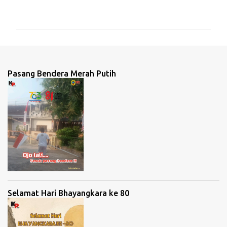
o
m
e
n
t
Pasang Bendera Merah Putih
a
r
Selamat Hari Bhayangkara ke 80