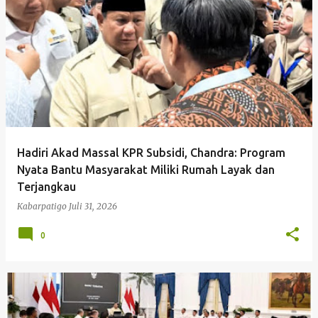
P
o
s
t
i
Kabarpatigo
n
g
Hadiri Akad Massal KPR Subsidi, Chandra: Program
a
Nyata Bantu Masyarakat Miliki Rumah Layak dan
n
Terjangkau
Kabarpatigo
Juli 31, 2026
0