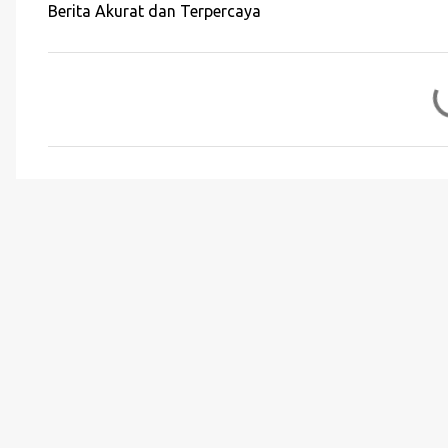
Berita Akurat dan Terpercaya
K
o
m
e
n
t
a
r