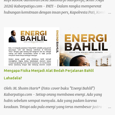
Kopi Klotok Gambiran Desa Sukoharjo Margorejo, Senin 3 Agu
merupa...
2026) Kabarpatigo.com - PATI - Dalam rangka mempererat
hubungan kemitraan dengan insan pers, Kapolresta Pati, Kombes
Pol Sigit menggelar kegiatan silaturahmi dan bertatap muka
bersama awak media di Kopi Klotok Gambiran Desa Sukoharjo
Kecamatan Margorejo, pada Senin (3/8/26) malam. Pertemuan
berlangsung penuh keakraban sebagai wadah memperkuat
komunikasi, koordinasi, serta membangun sinergi antara Polri
dan media dalam menyampaikan informasi kepada masyarakat.
Baca juga: Plt Bupati Soroti Kebersihan di Kawasan Pekan Kreasi
Baca juga: Marak Pencurian Aki, Sarbumusi dan Paguyuban Sopir
Pati Desak Pemkab Bangun Pangkalan Truk Kapolresta Pati,
Mengapa Fisika Menjadi Alat Bedah Perjalanan Bahlil
Kombes Pol Sigit, mengatakan bahwa media merupakan mitra
Lahadalia?
dalam menyampaikan informasi yang benar, berimbang dan
edukatif kepada masyarakat. "Melalui kegiatan silaturahmi ini,
Oleh: M. Shoim Haris* (Foto: cover buku "Energi Bahlil")
kami ingin mempererat hubungan baik dengan se...
Kabarpatigo.com - Setiap orang membawa energi. Ada yang
habis sebelum sempat menyala. Ada yang padam karena
keadaan. Tetapi ada pula energi yang terus membesar justru
karena ditempa oleh kemiskinan, kegagalan, dan penderitaan.