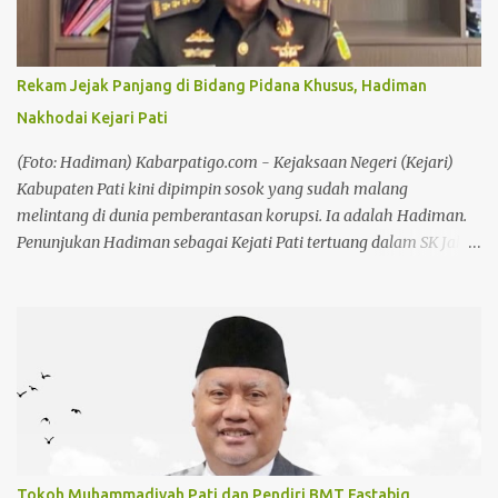
Kepala Desa, juga mendukung pelarangan terhadap adanya
sound horeg di Kecamatan Tayu,” ujar Imam Rifai, Selasa
(4/8/26). Setelah kesepakatan ini, pihaknya bakal melayangkan
Rekam Jejak Panjang di Bidang Pidana Khusus, Hadiman
surat kepada Plt Bupati Pati, Risma Ardhi Chandra agar ikut
Nakhodai Kejari Pati
melarang penggunaan sound horeg. Baik saat karnaval maupun
battle sound horeg. ”Forkopimda untuk agar dibuat larangan
(Foto: Hadiman) Kabarpatigo.com - Kejaksaan Negeri (Kejari)
terhadap penyelenggaraan sound horeg di Kabupaten Pati,” lanjut
Kabupaten Pati kini dipimpin sosok yang sudah malang
dia. Baca ju...
melintang di dunia pemberantasan korupsi. Ia adalah Hadiman.
Penunjukan Hadiman sebagai Kejati Pati tertuang dalam SK Jaksa
Agung RI Nomor KEP-IV-10122/C/07/2026 tertanggal 29 Juli
2026, yang ditandatangani Jaksa Agung Muda Pembinaan
Hendro Dewanto. Nama Hadiman memang tidak asing di
kalangan penegak hukum. Reputasinya sebagai jaksa pemberani
dan anti korupsi sudah terbukti sejak ia memimpin Kejari
Kuansing. Hadiman, sebelumnya menjabat sebagai Aspidsus
Kejaksaan Tinggi Sumatera Barat dan pernah menjadi Kajari
Kuantan Singingi, Riau. Baca juga: Hari Jadi Koperasi ke 79,
Chandra: Koperasi Harus Jadi Penggerak Ekonomi Kerakyatan
Tokoh Muhammadiyah Pati dan Pendiri BMT Fastabiq,