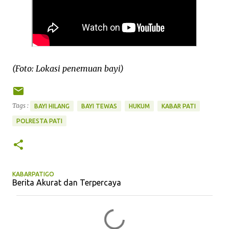
(Foto: Lokasi penemuan bayi)
Tags :
BAYI HILANG
BAYI TEWAS
HUKUM
KABAR PATI
POLRESTA PATI
KABARPATIGO
Berita Akurat dan Terpercaya
K
o