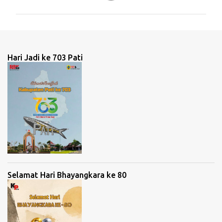
m
e
n
t
Hari Jadi ke 703 Pati
a
r
Selamat Hari Bhayangkara ke 80