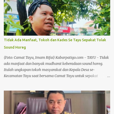
Tidak Ada Manfaat, Tokoh dan Kades Se Tayu Sepakat Tolak
Sound Horeg
(Foto: Camat Tayu, Imam Rifai) Kabarpatigo.com - TAYU - Tidak
ada manfaat dan banyak mudharat keberadaan sound horeg.
Itulah ungkapan tokoh masyarakat dan Kepala Desa se-
Kecamatan Tayu saat bersama Camat Tayu untuk sepakat
menolak sound horeg dan meminta Pemerintah Kabupaten
(Pemkab) Pati untuk menerbitkan larangan sound horeg. Dalam
paparannya Camat Tayu, Imam Rifai memaparkan kesepakatan
ini terjalin dalam pertemuan di Pendapa Kecamatan Tayu.
”Poinnya, gabungan aliansi dan ormas, kemudian Forum
Komunikasi Pondok Pesantren, termasuk juga BPD, kemudian