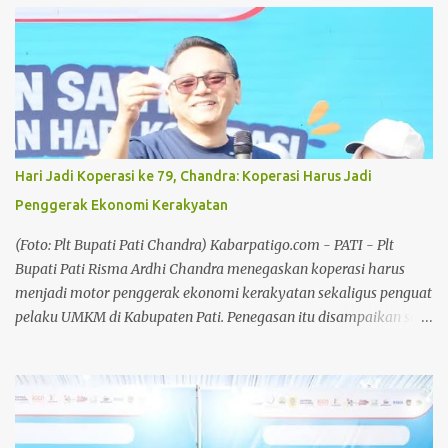
pengurus di wilayah Kecamatan Cluwak berkomitmen
meningkatkan perolehan suara pada Pemilu mendatang. Baca
juga: Bersilaturahmi Bersama Awak Media, Kapolresta Pati
Sampaikan Apresiasi dan Ucapan Terima Kasih Baca juga: Tokoh
Muhammadiyah Pati dan Pendiri BMT Fastabiq, Muhammad
Ridwan Tutup Usia Dalam kesempatan tersebut, Ketua DPD Partai
Golkar Kabupaten Pati, Endang Sri Wahyuningati menitipkan
Hari Jadi Koperasi ke 79, Chandra: Koperasi Harus Jadi
pesan kepada seluruh kader dan pengurus Partai Golkar hingga
Penggerak Ekonomi Kerakyatan
tingkat desa agar bekerja lebih maksimal dalam membesarkan
partai. Anggota DPRD Pati tersebut menegaskan, target
(Foto: Plt Bupati Pati Chandra) Kabarpatigo.com - PATI - Plt
peningkatan suara harus menjadi perhatian bersama mengingat
Bupati Pati Risma Ardhi Chandra menegaskan koperasi harus
pada pemilu-p...
menjadi motor penggerak ekonomi kerakyatan sekaligus penguat
pelaku UMKM di Kabupaten Pati. Penegasan itu disampaikan saat
menghadiri Jalan Santai Peringatan Hari Koperasi ke-79 di Alun-
Alun Pati, Minggu (2/8/26), sebagai tindak lanjut arahan Presiden
Prabowo Subianto yang menempatkan ketahanan pangan dan
penguatan koperasi sebagai prioritas nasional. Chandra
mengatakan penguatan koperasi menjadi langkah strategis untuk