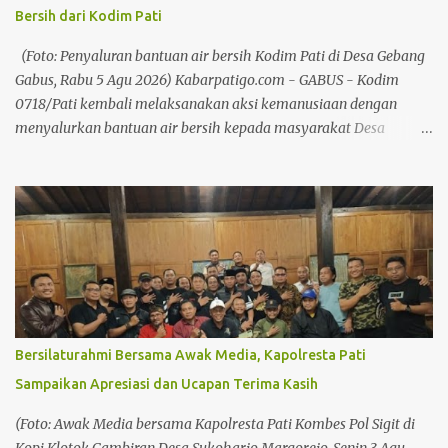
Gedung DPRD, Plt Bupati: Pati 703 Tahun, Kemajuan Harus Terasa
Bersih dari Kodim Pati
Baca juga: Plt Bupati Pati Buka Ruang Inovasi untuk Generasi
Muda Menurutnya, produk-produk lokal memiliki kualitas yang
(Foto: Penyaluran bantuan air bersih Kodim Pati di Desa Gebang
mampu bersaing sehingga perlu terus didukung melalui
Gabus, Rabu 5 Agu 2026) Kabarpatigo.com - GABUS - Kodim
promosi,...
0718/Pati kembali melaksanakan aksi kemanusiaan dengan
menyalurkan bantuan air bersih kepada masyarakat Desa
Gebang, Kecamatan Gabus, Kabupaten Pati, Rabu (5/8/26).
Sebanyak 3 mobil tangki dengan total sekitar 14.500 liter air
bersih didistribusikan kepada warga untuk membantu memenuhi
kebutuhan air bersih di tengah musim kemarau. Kegiatan
dipimpin oleh Danramil 19/Gabus Kapten Inf Kusmiyanto
bersama anggota Koramil, serta didukung oleh Pemerintah Desa
Gebang dan masyarakat setempat yang turut membantu
kelancaran proses pendistribusian. Baca juga: UMKM Pati
Didorong untuk Perluas Jejaring Usaha Baca juga: Mengapa
Bersilaturahmi Bersama Awak Media, Kapolresta Pati
Fisika Menjadi Alat Bedah Perjalanan Bahlil Lahadalia? Baca
Sampaikan Apresiasi dan Ucapan Terima Kasih
juga: Plt Bupati Soroti Kebersihan di Kawasan Pekan Kreasi Baca
juga: Marak Pencurian Aki, Sarbumusi dan Paguyuban Sopir Pati
(Foto: Awak Media bersama Kapolresta Pati Kombes Pol Sigit di
Desak Pemkab Bangun Pangkalan Truk Bantuan air bersih ini