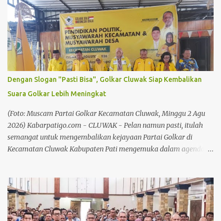
sanksi kepada empat pemain yang terlibat dalam insiden
tersebut. Tiga pemain BJL 2000 FC Semarang dijatuhi sanksi
disiplin, karena dinilai terlibat dalam kericuhan. Lakeisha Rafie
Ahza asal BJL 2000 FC, mendapat hukuman skorsing satu
pertandingan. Ia dinilai melakukan tindakan kekerasan berupa
menendang pemain USP Pati hingga memicu kericuhan di
lapangan. Sementara itu, Ryu Tanaka Prasetya dijatuhi hukuman
Dengan Slogan "Pasti Bisa", Golkar Cluwak Siap Kembalikan
tambahan berupa skorsing satu pertandingan. Selain itu, dikenai
Suara Golkar Lebih Meningkat
denda Rp1 juta, setelah dinyatakan terbukti melakukan provokasi
dan tindakan kekerasan berupa mendorong pemain USP Pati.
(Foto: Muscam Partai Golkar Kecamatan Cluwak, Minggu 2 Agu
Baca juga: Chandra: Pek...
2026) Kabarpatigo.com - CLUWAK - Pelan namun pasti, itulah
semangat untuk mengembalikan kejayaan Partai Golkar di
Kecamatan Cluwak Kabupaten Pati mengemuka dalam agenda
Musyawarah Kecamatan (Muscam) Partai Golkar Kecamatan
Cluwak. Mengusung slogan "Pasti Bisa", seluruh kader dan
pengurus di wilayah Kecamatan Cluwak berkomitmen
meningkatkan perolehan suara pada Pemilu mendatang. Baca
juga: Bersilaturahmi Bersama Awak Media, Kapolresta Pati
Sampaikan Apresiasi dan Ucapan Terima Kasih Baca juga: Tokoh