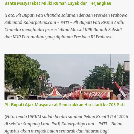
Bantu Masyarakat Miliki Rumah Layak dan Terjangkau
menghadirkan pawai artis dan panggung hiburan untuk
masyarakat. Plt Bupati Pati Risma Ardhi Chandra mengatakan
(Foto: Plt Bupati Pati Chandra salaman dengan Presiden Prabowo
pemerintah daerah telah melakukan koordinasi dengan tim M...
Subianto) Kabarpatigo.com - PATI - Plt Bupati Pati Risma Ardhi
Chandra menghadiri prosesi Akad Massal KPR Rumah Subsidi
dan KUR Perumahan yang dipimpin Presiden RI Prabowo
Subianto di Perumahan Puri Delta City Side, Kabupaten Batang,
Jawa Tengah, Kamis (30/7/26). Kegiatan tersebut menjadi bagian
dari percepatan Program Tiga Juta Rumah bagi Masyarakat
Berpenghasilan Rendah (MBR) dengan total nilai pembiayaan
mencapai Rp880 miliar. Baca juga: Memasuki Kemarau Panjang,
Pemkab Pati Siapkan Strategi Atasi Kekeringan Baca juga:
Kebijakan Larangan Jual LKS Dinilai Tak Matang, Fatkhur
Rahman: Hanya Melarang, Tanpa Ada Solusi Chandra
menyampaikan bahwa Pemerintah Kabupaten Pati mendukung
Plt Bupati Ajak Masyarakat Semarakkan Hari Jadi ke 703 Pati
penuh upaya pemerintah pusat dalam memperluas akses
masyarakat berpenghasilan rendah terhadap hunian yang layak.
(Foto: tenda UMKM sudah berdiri sambut Pekan Kreatif Pati 2026
Menurutnya, pemenuhan kebutuhan rumah merupakan salah
di sekitar Simpang Lima Pati) Kabarpatigo.com - PATI - Bulan
satu fondasi penting dalam meningkatkan kesejahteraan
Agustus akan menjadi bulan semarak dan hiburan bagi