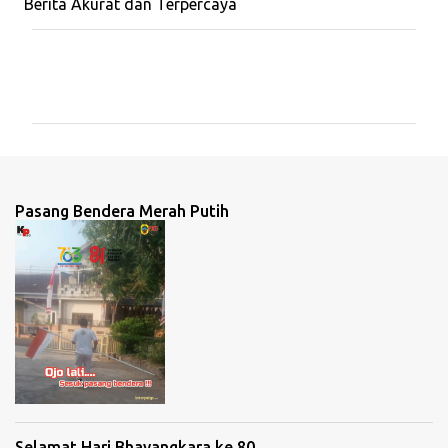
Berita Akurat dan Terpercaya
K
o
m
e
n
t
Pasang Bendera Merah Putih
a
r
Selamat Hari Bhayangkara ke 80