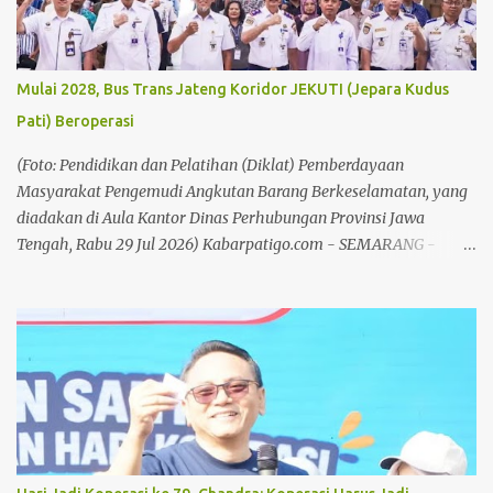
Muhammadiyah Pati dan Pendiri BMT Fastabiq, Muhammad
Ridwan Tutup Usia Dalam kesempatan tersebut, Ketua DPD Partai
Golkar Kabupaten Pati, Endang Sri Wahyuningati menitipkan
Mulai 2028, Bus Trans Jateng Koridor JEKUTI (Jepara Kudus
pesan kepada seluruh kader dan pengurus Partai Golkar hingga
Pati) Beroperasi
tingkat desa agar bekerja lebih maksimal dalam membesarkan
partai. Anggota DPRD Pati tersebut menegaskan, target
(Foto: Pendidikan dan Pelatihan (Diklat) Pemberdayaan
peningkatan suara harus menjadi perhatian bersama mengingat
Masyarakat Pengemudi Angkutan Barang Berkeselamatan, yang
pada pemilu-p...
diadakan di Aula Kantor Dinas Perhubungan Provinsi Jawa
Tengah, Rabu 29 Jul 2026) Kabarpatigo.com - SEMARANG -
Pemerintah Provinsi (Pemprov) Jawa Tengah terus mematangkan
rencana perluasan layanan angkutan massal Trans Jateng di
wilayahnya. Dimana, kelancaran transportasi memiliki kaitan
erat dengan pengendalian inflasi di daerah. Perluasan Angkutan
massal di Jateng, rencananya akan dioperasikan koridor Gelang
Manggung yang menghubungkan wilayah Kabupaten Magelang,
Kota Magelang, dan Kabupaten Temanggung pada 2027. Setelah
itu, untuk wilayah Jekuti (Jepara, Kudus, Pati) akan dioperasikan
pada 2028. Hingga kini, Trans Jateng sudah beroperasi di tujuh