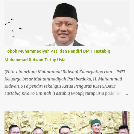
Hendro Dewanto. Nama Hadiman memang tidak asing di
kalangan penegak hukum. Reputasinya sebagai jaksa pemberani
dan anti korupsi sudah terbukti sejak ia memimpin Kejari
Kuansing. Hadiman, sebelumnya menjabat sebagai Aspidsus
Kejaksaan Tinggi Sumatera Barat dan pernah menjadi Kajari
Kuantan Singingi, Riau. Baca juga: Hari Jadi Koperasi ke 79,
Chandra: Koperasi Harus Jadi Penggerak Ekonomi Kerakyatan
Tokoh Muhammadiyah Pati dan Pendiri BMT Fastabiq,
Baca juga: Chandra: Pekan Kreasi Bakal Jadi Agenda Tahunan
Muhammad Ridwan Tutup Usia
Karier Hadiman menanjak saat menjabat sebagai Kajari
Kuansing pada tahun 2021. Berbagai kasus yang menjadi
(Foto: almarhum Muhammad Ridwan) Kabarpatigo.com - PATI -
perhatian publik dibongkarnya tanpa pandang bulu. Terutama
Keluarga besar Muhammadiyah Pati berduka, H. Muhammad
proyek tiga pilar. ...
Ridwan, S.Pd pendiri sekaligus Ketua Pengurus KSPPS/BMT
Fastabiq Khoiro Ummah (Fastabiq Group), tutup usia pada hari
Senin, 3 Agustus 2026 di usia 62 tahun. Kabar duka ini telah
dikonfirmasi dari WhatsApp Group (WA Grup) warga
Muhammadiyah Pati dan juga diperjelas oleh jaringan lembaga
yang terafiliasi dengan beliau, di antaranya Keluarga Besar BMT
Fastabiq, RSU Fastabiq Sehat PKU Muhammadiyah, serta