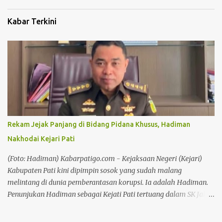
Kabar Terkini
Rekam Jejak Panjang di Bidang Pidana Khusus, Hadiman
Nakhodai Kejari Pati
(Foto: Hadiman) Kabarpatigo.com - Kejaksaan Negeri (Kejari)
Kabupaten Pati kini dipimpin sosok yang sudah malang
melintang di dunia pemberantasan korupsi. Ia adalah Hadiman.
Penunjukan Hadiman sebagai Kejati Pati tertuang dalam SK Jaksa
Agung RI Nomor KEP-IV-10122/C/07/2026 tertanggal 29 Juli
2026, yang ditandatangani Jaksa Agung Muda Pembinaan