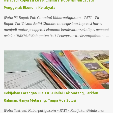
Hari Jadi Koperasi ke 79, Chandra: Koperasi Harus Jadi
koridor dengan total armada 115 unit bus. Adapun tujuh koridor
Penggerak Ekonomi Kerakyatan
tersebut berada di empat wilayah pengembangan (WP), yaitu
Kendal, Demak, Ungaran (Kabupaten Semarang), Kota Semarang,
(Foto: Plt Bupati Pati Chandra) Kabarpatigo.com - PATI - Plt
Purwodadi (Kedungsepur); Solo Raya; Banyumas R...
Bupati Pati Risma Ardhi Chandra menegaskan koperasi harus
menjadi motor penggerak ekonomi kerakyatan sekaligus penguat
pelaku UMKM di Kabupaten Pati. Penegasan itu disampaikan saat
menghadiri Jalan Santai Peringatan Hari Koperasi ke-79 di Alun-
Alun Pati, Minggu (2/8/26), sebagai tindak lanjut arahan Presiden
Prabowo Subianto yang menempatkan ketahanan pangan dan
penguatan koperasi sebagai prioritas nasional. Chandra
mengatakan penguatan koperasi menjadi langkah strategis untuk
memperkuat ekonomi masyarakat dari tingkat bawah. Baca juga:
Hari Jadi ke 703 Kabupaten Pati Akan Dimeriahkan Pawai Artis
Baca juga: Pekan Kreasi Pati 2026, Pemkab: Bukan Lapak Liar, Ini
Agenda Resmi Daerah Menurutnya, negara-negara maju mampu
Kebijakan Larangan Jual LKS Dinilai Tak Matang, Fatkhur
membangun perekonomian yang kokoh karena memiliki
Rahman: Hanya Melarang, Tanpa Ada Solusi
gerakan koperasi yang kuat dan berkelanjutan. "Dengan kegiatan
berkoperasi, ekonomi kerakyatan bisa tumbuh, ekonomi
(Foto: ilustrasi) Kabarpatigo.com - PATI - Kebijakan Pelaksana