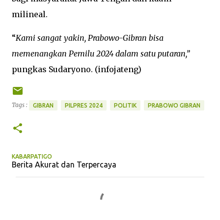
milineal.
“
Kami sangat yakin, Prabowo-Gibran bisa
memenangkan Pemilu 2024 dalam satu putaran,”
pungkas Sudaryono. (infojateng)
Tags :
GIBRAN
PILPRES 2024
POLITIK
PRABOWO GIBRAN
KABARPATIGO
Berita Akurat dan Terpercaya
K
o