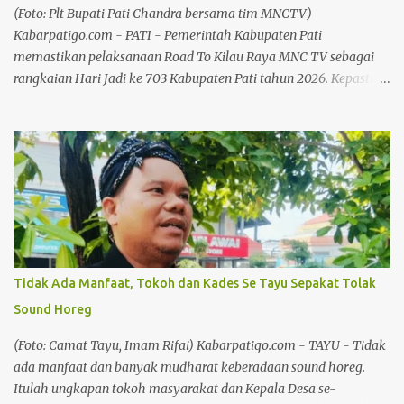
Pangkalan Truk Baca juga: Bersilaturahmi Bersama Awak Media,
(Foto: Plt Bupati Pati Chandra bersama tim MNCTV)
Kapolresta Pati Sampaikan Apresiasi dan Ucapan Terima Kasih
Kabarpatigo.com - PATI - Pemerintah Kabupaten Pati
Jejak Pengabdian di Ekonomi Syariah Muhammad Ridwan
memastikan pelaksanaan Road To Kilau Raya MNC TV sebagai
adalah F...
rangkaian Hari Jadi ke 703 Kabupaten Pati tahun 2026. Kepastian
itu mengemuka dalam audiensi bersama tim MNC TV yang
digelar pada Senin (3/8/26) di Ruang Pringgitan, Pendopo
Kabupaten Pati. Audiensi tersebut mempertemukan Plt Bupati
Pati Risma Ardhi Chandra dengan Direktur Programming MNC
TV Hary Hermawan bersama timnya. Baca juga: Dengan Slogan
"Pasti Bisa", Golkar Cluwak Siap Kembalikan Suara Golkar Lebih
Meningkat Baca juga: Tembus Pasar Nasional dan Internasional,
Potensi Pati Harus Dikemas Secara Kreatif Adapun kegiatan yang
dibahas dalam audiensi itu, dijadwalkan bakal berlangsung pada
Tidak Ada Manfaat, Tokoh dan Kades Se Tayu Sepakat Tolak
28–29 Agustus 2026 di Alun-alun Kabupaten Pati, dengan
Sound Horeg
menghadirkan pawai artis dan panggung hiburan untuk
masyarakat. Plt Bupati Pati Risma Ardhi Chandra mengatakan
(Foto: Camat Tayu, Imam Rifai) Kabarpatigo.com - TAYU - Tidak
pemerintah daerah telah melakukan koordinasi dengan tim M...
ada manfaat dan banyak mudharat keberadaan sound horeg.
Itulah ungkapan tokoh masyarakat dan Kepala Desa se-