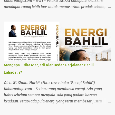
Kabarpatigo.com - PATI - Pelaku UMKM Kabupaten Pati kini
mendapat ruang lebih luas untuk memasarkan produk sekaligus
memperluas jejaring usaha melalui Pekan Kreasi Pati yang
digelar di Alun-Alun Simpang Lima Pati, Rabu (5/8/26) sore.
Kegiatan yang dikunjungi Plt Ketua TP PKK Kabupaten Pati Dwi
Risma Ardhi Chandra itu menjadi bagian dari upaya memperkuat
ekosistem ekonomi kreatif, mendorong promosi produk lokal,
serta mempercepat pertumbuhan ekonomi masyarakat. Dwi
Risma Ardhi Chandra mengatakan Pekan Kreasi Pati harus
menjadi ruang kolaborasi yang benar-benar memberikan
manfaat bagi pelaku UMKM. Baca juga: Pidato Hari Jadi di
Mengapa Fisika Menjadi Alat Bedah Perjalanan Bahlil
Gedung DPRD, Plt Bupati: Pati 703 Tahun, Kemajuan Harus Terasa
Lahadalia?
Baca juga: Plt Bupati Pati Buka Ruang Inovasi untuk Generasi
Muda Menurutnya, produk-produk lokal memiliki kualitas yang
Oleh: M. Shoim Haris* (Foto: cover buku "Energi Bahlil")
mampu bersaing sehingga perlu terus didukung melalui
Kabarpatigo.com - Setiap orang membawa energi. Ada yang
promosi,...
habis sebelum sempat menyala. Ada yang padam karena
keadaan. Tetapi ada pula energi yang terus membesar justru
karena ditempa oleh kemiskinan, kegagalan, dan penderitaan.
Energi seperti itulah yang saya lihat dalam perjalanan hidup