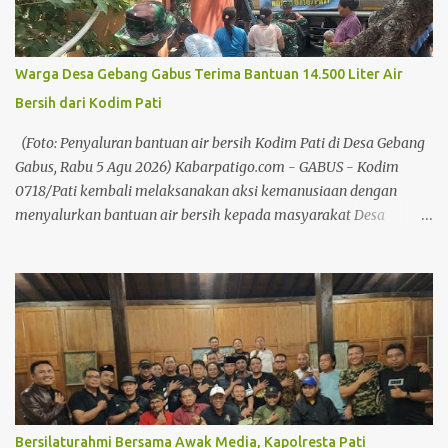
Hari Jadi ke 703 Kabupaten Pati Akan Dimeriahkan Pawai Artis
Baca juga: Pekan Kreasi Pati 2026, Pemkab: Bukan Lapak Liar, Ini
Agenda Resmi Daerah Menurutnya, negara-negara maju mampu
Warga Desa Gebang Gabus Terima Bantuan 14.500 Liter Air
membangun perekonomian yang kokoh karena memiliki
Bersih dari Kodim Pati
gerakan koperasi yang kuat dan berkelanjutan. "Dengan kegiatan
berkoperasi, ekonomi kerakyatan bisa tumbuh, ekonomi
(Foto: Penyaluran bantuan air bersih Kodim Pati di Desa Gebang
masyarakat juga bisa berkembang,...
Gabus, Rabu 5 Agu 2026) Kabarpatigo.com - GABUS - Kodim
0718/Pati kembali melaksanakan aksi kemanusiaan dengan
menyalurkan bantuan air bersih kepada masyarakat Desa
Gebang, Kecamatan Gabus, Kabupaten Pati, Rabu (5/8/26).
Sebanyak 3 mobil tangki dengan total sekitar 14.500 liter air
bersih didistribusikan kepada warga untuk membantu memenuhi
kebutuhan air bersih di tengah musim kemarau. Kegiatan
dipimpin oleh Danramil 19/Gabus Kapten Inf Kusmiyanto
bersama anggota Koramil, serta didukung oleh Pemerintah Desa
Gebang dan masyarakat setempat yang turut membantu
kelancaran proses pendistribusian. Baca juga: UMKM Pati
Didorong untuk Perluas Jejaring Usaha Baca juga: Mengapa
Bersilaturahmi Bersama Awak Media, Kapolresta Pati