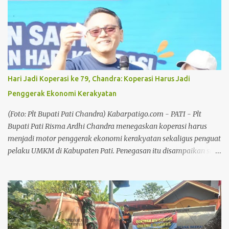
meningkatkan perolehan suara pada Pemilu mendatang. Baca
juga: Bersilaturahmi Bersama Awak Media, Kapolresta Pati
Sampaikan Apresiasi dan Ucapan Terima Kasih Baca juga: Tokoh
Muhammadiyah Pati dan Pendiri BMT Fastabiq, Muhammad
Ridwan Tutup Usia Dalam kesempatan tersebut, Ketua DPD Partai
Golkar Kabupaten Pati, Endang Sri Wahyuningati menitipkan
Hari Jadi Koperasi ke 79, Chandra: Koperasi Harus Jadi
pesan kepada seluruh kader dan pengurus Partai Golkar hingga
Penggerak Ekonomi Kerakyatan
tingkat desa agar bekerja lebih maksimal dalam membesarkan
partai. Anggota DPRD Pati tersebut menegaskan, target
(Foto: Plt Bupati Pati Chandra) Kabarpatigo.com - PATI - Plt
peningkatan suara harus menjadi perhatian bersama mengingat
Bupati Pati Risma Ardhi Chandra menegaskan koperasi harus
pada pemilu-p...
menjadi motor penggerak ekonomi kerakyatan sekaligus penguat
pelaku UMKM di Kabupaten Pati. Penegasan itu disampaikan saat
menghadiri Jalan Santai Peringatan Hari Koperasi ke-79 di Alun-
Alun Pati, Minggu (2/8/26), sebagai tindak lanjut arahan Presiden
Prabowo Subianto yang menempatkan ketahanan pangan dan
penguatan koperasi sebagai prioritas nasional. Chandra
mengatakan penguatan koperasi menjadi langkah strategis untuk
memperkuat ekonomi masyarakat dari tingkat bawah. Baca juga: