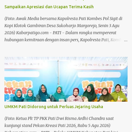
Fisika Menjadi Alat Bedah Perjalanan Bahlil Lahadalia? Baca
Sampaikan Apresiasi dan Ucapan Terima Kasih
juga: Plt Bupati Soroti Kebersihan di Kawasan Pekan Kreasi Baca
juga: Marak Pencurian Aki, Sarbumusi dan Paguyuban Sopir Pati
(Foto: Awak Media bersama Kapolresta Pati Kombes Pol Sigit di
Desak Pemkab Bangun Pangkalan Truk Bantuan air bersih ini
Kopi Klotok Gambiran Desa Sukoharjo Margorejo, Senin 3 Agu
merupa...
2026) Kabarpatigo.com - PATI - Dalam rangka mempererat
hubungan kemitraan dengan insan pers, Kapolresta Pati, Kombes
Pol Sigit menggelar kegiatan silaturahmi dan bertatap muka
bersama awak media di Kopi Klotok Gambiran Desa Sukoharjo
Kecamatan Margorejo, pada Senin (3/8/26) malam. Pertemuan
berlangsung penuh keakraban sebagai wadah memperkuat
komunikasi, koordinasi, serta membangun sinergi antara Polri
dan media dalam menyampaikan informasi kepada masyarakat.
Baca juga: Plt Bupati Soroti Kebersihan di Kawasan Pekan Kreasi
Baca juga: Marak Pencurian Aki, Sarbumusi dan Paguyuban Sopir
Pati Desak Pemkab Bangun Pangkalan Truk Kapolresta Pati,
UMKM Pati Didorong untuk Perluas Jejaring Usaha
Kombes Pol Sigit, mengatakan bahwa media merupakan mitra
dalam menyampaikan informasi yang benar, berimbang dan
(Foto: Ketua Plt TP PKK Pati Dwi Risma Ardhi Chandra saat
edukatif kepada masyarakat. "Melalui kegiatan silaturahmi ini,
kunjungi stand Pekan Kreasi Pati 2026, Rabu 5 Agu 2026)
kami ingin mempererat hubungan baik dengan se...