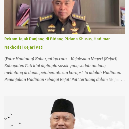
Rekam Jejak Panjang di Bidang Pidana Khusus, Hadiman
Nakhodai Kejari Pati
(Foto: Hadiman) Kabarpatigo.com - Kejaksaan Negeri (Kejari)
Kabupaten Pati kini dipimpin sosok yang sudah malang
melintang di dunia pemberantasan korupsi. Ia adalah Hadiman.
Penunjukan Hadiman sebagai Kejati Pati tertuang dalam SK Jaksa
Agung RI Nomor KEP-IV-10122/C/07/2026 tertanggal 29 Juli
2026, yang ditandatangani Jaksa Agung Muda Pembinaan
Hendro Dewanto. Nama Hadiman memang tidak asing di
kalangan penegak hukum. Reputasinya sebagai jaksa pemberani
dan anti korupsi sudah terbukti sejak ia memimpin Kejari
Kuansing. Hadiman, sebelumnya menjabat sebagai Aspidsus
Kejaksaan Tinggi Sumatera Barat dan pernah menjadi Kajari