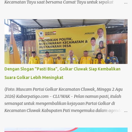
Kecamatan Tayu saat bersama Camat Tayu untuk sepakat
menolak sound horeg dan meminta Pemerintah Kabupaten
(Pemkab) Pati untuk menerbitkan larangan sound horeg. Dalam
paparannya Camat Tayu, Imam Rifai memaparkan kesepakatan
ini terjalin dalam pertemuan di Pendapa Kecamatan Tayu.
”Poinnya, gabungan aliansi dan ormas, kemudian Forum
Komunikasi Pondok Pesantren, termasuk juga BPD, kemudian
Kepala Desa, juga mendukung pelarangan terhadap adanya
sound horeg di Kecamatan Tayu,” ujar Imam Rifai, Selasa
(4/8/26). Setelah kesepakatan ini, pihaknya bakal melayangkan
Dengan Slogan "Pasti Bisa", Golkar Cluwak Siap Kembalikan
surat kepada Plt Bupati Pati, Risma Ardhi Chandra agar ikut
Suara Golkar Lebih Meningkat
melarang penggunaan sound horeg. Baik saat karnaval maupun
battle sound horeg. ”Forkopimda untuk agar dibuat larangan
(Foto: Muscam Partai Golkar Kecamatan Cluwak, Minggu 2 Agu
terhadap penyelenggaraan sound horeg di Kabupaten Pati,” lanjut
2026) Kabarpatigo.com - CLUWAK - Pelan namun pasti, itulah
dia. Baca ju...
semangat untuk mengembalikan kejayaan Partai Golkar di
Kecamatan Cluwak Kabupaten Pati mengemuka dalam agenda
Musyawarah Kecamatan (Muscam) Partai Golkar Kecamatan
Cluwak. Mengusung slogan "Pasti Bisa", seluruh kader dan
pengurus di wilayah Kecamatan Cluwak berkomitmen