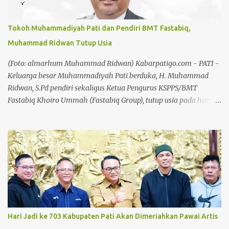
Kuantan Singingi, Riau. Baca juga: Hari Jadi Koperasi ke 79,
Chandra: Koperasi Harus Jadi Penggerak Ekonomi Kerakyatan
Tokoh Muhammadiyah Pati dan Pendiri BMT Fastabiq,
Baca juga: Chandra: Pekan Kreasi Bakal Jadi Agenda Tahunan
Muhammad Ridwan Tutup Usia
Karier Hadiman menanjak saat menjabat sebagai Kajari
Kuansing pada tahun 2021. Berbagai kasus yang menjadi
(Foto: almarhum Muhammad Ridwan) Kabarpatigo.com - PATI -
perhatian publik dibongkarnya tanpa pandang bulu. Terutama
Keluarga besar Muhammadiyah Pati berduka, H. Muhammad
proyek tiga pilar. ...
Ridwan, S.Pd pendiri sekaligus Ketua Pengurus KSPPS/BMT
Fastabiq Khoiro Ummah (Fastabiq Group), tutup usia pada hari
Senin, 3 Agustus 2026 di usia 62 tahun. Kabar duka ini telah
dikonfirmasi dari WhatsApp Group (WA Grup) warga
Muhammadiyah Pati dan juga diperjelas oleh jaringan lembaga
yang terafiliasi dengan beliau, di antaranya Keluarga Besar BMT
Fastabiq, RSU Fastabiq Sehat PKU Muhammadiyah, serta
berbagai elemen masyarakat dan instansi di Kabupaten Pati.
Semasa hidupnya, almarhum dikenal sebagai tokoh penggerak
ekonomi syariah dan sosial yang sangat berpengaruh, khususnya
di wilayah Pati dan Jawa Tengah. Baca juga: Marak Pencurian Aki,
Hari Jadi ke 703 Kabupaten Pati Akan Dimeriahkan Pawai Artis
Sarbumusi dan Paguyuban Sopir Pati Desak Pemkab Bangun