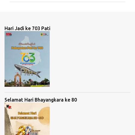
m
e
n
t
Hari Jadi ke 703 Pati
a
r
Selamat Hari Bhayangkara ke 80