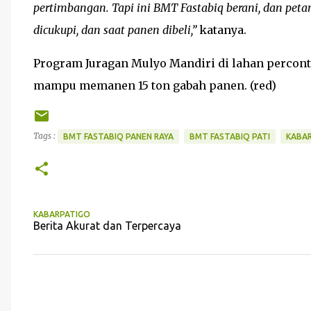
pertimbangan. Tapi ini BMT Fastabiq berani, dan peta
dicukupi, dan saat panen dibeli,”
katanya.
Program Juragan Mulyo Mandiri di lahan perconto
mampu memanen 15 ton gabah panen. (red)
Tags :
BMT FASTABIQ PANEN RAYA
BMT FASTABIQ PATI
KABAR
KABARPATIGO
Berita Akurat dan Terpercaya
K
o