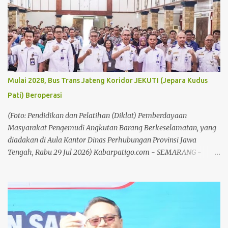
solusi yang jelas bagi sekolah maupun siswa. Fatkhur Rahman
yang juga menjabat sebagai Ketua Paguyuban Wali Murid di
salah satu SMP Negeri di Kabupaten Pati menilai, larangan
penjualan buku LKS seharusnya diikuti dengan langkah konkret
dari Dinas Pendidikan agar proses belajar mengajar tidak
terganggu. "Kalau memang sekolah dilarang menjual buku LKS,
maka Dinas Pendidikan harus menindaklanjutinya dengan
Mulai 2028, Bus Trans Jateng Koridor JEKUTI (Jepara Kudus
memberikan buku LKS secara gratis kepada siswa. Jangan hanya
Pati) Beroperasi
melarang, tetapi tidak memberikan solusi," kata Fatkhur
Rahman, Jumat (31/7/26). Baca juga: Plt Bupati Ajak Masyarakat
(Foto: Pendidikan dan Pelatihan (Diklat) Pemberdayaan
Semarakkan Hari Jadi ke 703 Pati Baca juga: Memas...
Masyarakat Pengemudi Angkutan Barang Berkeselamatan, yang
diadakan di Aula Kantor Dinas Perhubungan Provinsi Jawa
Tengah, Rabu 29 Jul 2026) Kabarpatigo.com - SEMARANG -
Pemerintah Provinsi (Pemprov) Jawa Tengah terus mematangkan
rencana perluasan layanan angkutan massal Trans Jateng di
wilayahnya. Dimana, kelancaran transportasi memiliki kaitan
erat dengan pengendalian inflasi di daerah. Perluasan Angkutan
massal di Jateng, rencananya akan dioperasikan koridor Gelang
Manggung yang menghubungkan wilayah Kabupaten Magelang,