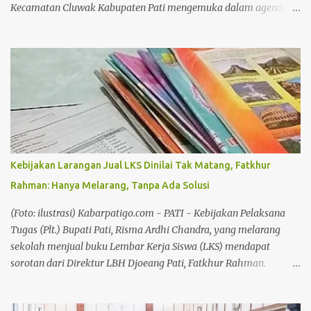
Kecamatan Cluwak Kabupaten Pati mengemuka dalam agenda
Musyawarah Kecamatan (Muscam) Partai Golkar Kecamatan
Cluwak. Mengusung slogan "Pasti Bisa", seluruh kader dan
pengurus di wilayah Kecamatan Cluwak berkomitmen
meningkatkan perolehan suara pada Pemilu mendatang. Baca
juga: Bersilaturahmi Bersama Awak Media, Kapolresta Pati
Sampaikan Apresiasi dan Ucapan Terima Kasih Baca juga: Tokoh
Muhammadiyah Pati dan Pendiri BMT Fastabiq, Muhammad
Ridwan Tutup Usia Dalam kesempatan tersebut, Ketua DPD Partai
Golkar Kabupaten Pati, Endang Sri Wahyuningati menitipkan
Kebijakan Larangan Jual LKS Dinilai Tak Matang, Fatkhur
pesan kepada seluruh kader dan pengurus Partai Golkar hingga
Rahman: Hanya Melarang, Tanpa Ada Solusi
tingkat desa agar bekerja lebih maksimal dalam membesarkan
partai. Anggota DPRD Pati tersebut menegaskan, target
(Foto: ilustrasi) Kabarpatigo.com - PATI - Kebijakan Pelaksana
peningkatan suara harus menjadi perhatian bersama mengingat
Tugas (Plt.) Bupati Pati, Risma Ardhi Chandra, yang melarang
pada pemilu-p...
sekolah menjual buku Lembar Kerja Siswa (LKS) mendapat
sorotan dari Direktur LBH Djoeang Pati, Fatkhur Rahman.
Menurut Fatkhur Rahman, kebijakan tersebut justru
memunculkan persoalan baru di lapangan karena tidak disertai