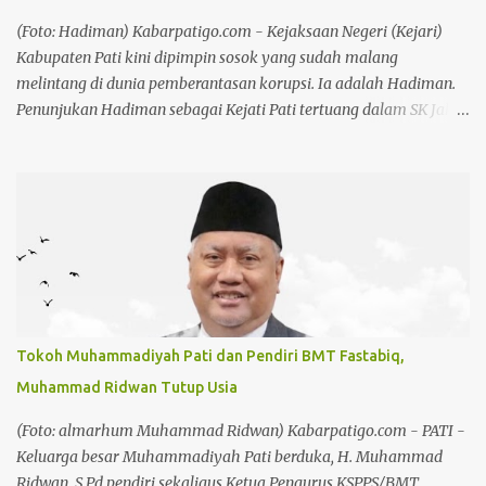
(Foto: Hadiman) Kabarpatigo.com - Kejaksaan Negeri (Kejari)
Kabupaten Pati kini dipimpin sosok yang sudah malang
melintang di dunia pemberantasan korupsi. Ia adalah Hadiman.
Penunjukan Hadiman sebagai Kejati Pati tertuang dalam SK Jaksa
Agung RI Nomor KEP-IV-10122/C/07/2026 tertanggal 29 Juli
2026, yang ditandatangani Jaksa Agung Muda Pembinaan
Hendro Dewanto. Nama Hadiman memang tidak asing di
kalangan penegak hukum. Reputasinya sebagai jaksa pemberani
dan anti korupsi sudah terbukti sejak ia memimpin Kejari
Kuansing. Hadiman, sebelumnya menjabat sebagai Aspidsus
Kejaksaan Tinggi Sumatera Barat dan pernah menjadi Kajari
Kuantan Singingi, Riau. Baca juga: Hari Jadi Koperasi ke 79,
Chandra: Koperasi Harus Jadi Penggerak Ekonomi Kerakyatan
Tokoh Muhammadiyah Pati dan Pendiri BMT Fastabiq,
Baca juga: Chandra: Pekan Kreasi Bakal Jadi Agenda Tahunan
Muhammad Ridwan Tutup Usia
Karier Hadiman menanjak saat menjabat sebagai Kajari
Kuansing pada tahun 2021. Berbagai kasus yang menjadi
(Foto: almarhum Muhammad Ridwan) Kabarpatigo.com - PATI -
perhatian publik dibongkarnya tanpa pandang bulu. Terutama
Keluarga besar Muhammadiyah Pati berduka, H. Muhammad
proyek tiga pilar. ...
Ridwan, S.Pd pendiri sekaligus Ketua Pengurus KSPPS/BMT