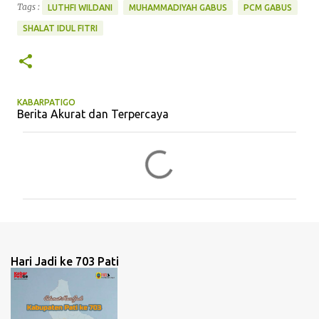
Tags :
LUTHFI WILDANI
MUHAMMADIYAH GABUS
PCM GABUS
SHALAT IDUL FITRI
KABARPATIGO
Berita Akurat dan Terpercaya
K
o
m
e
n
t
Hari Jadi ke 703 Pati
a
r