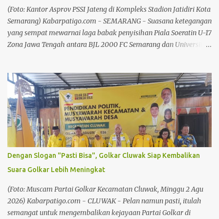
Atasi Kekeringan Baca juga: Kebijakan Larangan Jual LKS Dinilai
(Foto: Kantor Asprov PSSI Jateng di Kompleks Stadion Jatidiri Kota
Tak Matang, Fatkhu...
Semarang) Kabarpatigo.com - SEMARANG - Suasana ketegangan
yang sempat mewarnai laga babak penyisihan Piala Soeratin U-17
Zona Jawa Tengah antara BJL 2000 FC Semarang dan Universitas
Safin Pati FC akhirnya terselesaikan dengan solusi melegakan.
Panitia Disiplin (Komdis) PSSI Jawa Tengah resmi menjatuhkan
sanksi kepada empat pemain yang terlibat dalam insiden
tersebut. Tiga pemain BJL 2000 FC Semarang dijatuhi sanksi
disiplin, karena dinilai terlibat dalam kericuhan. Lakeisha Rafie
Ahza asal BJL 2000 FC, mendapat hukuman skorsing satu
pertandingan. Ia dinilai melakukan tindakan kekerasan berupa
menendang pemain USP Pati hingga memicu kericuhan di
lapangan. Sementara itu, Ryu Tanaka Prasetya dijatuhi hukuman
Dengan Slogan "Pasti Bisa", Golkar Cluwak Siap Kembalikan
tambahan berupa skorsing satu pertandingan. Selain itu, dikenai
Suara Golkar Lebih Meningkat
denda Rp1 juta, setelah dinyatakan terbukti melakukan provokasi
dan tindakan kekerasan berupa mendorong pemain USP Pati.
(Foto: Muscam Partai Golkar Kecamatan Cluwak, Minggu 2 Agu
Baca juga: Chandra: Pek...
2026) Kabarpatigo.com - CLUWAK - Pelan namun pasti, itulah
semangat untuk mengembalikan kejayaan Partai Golkar di