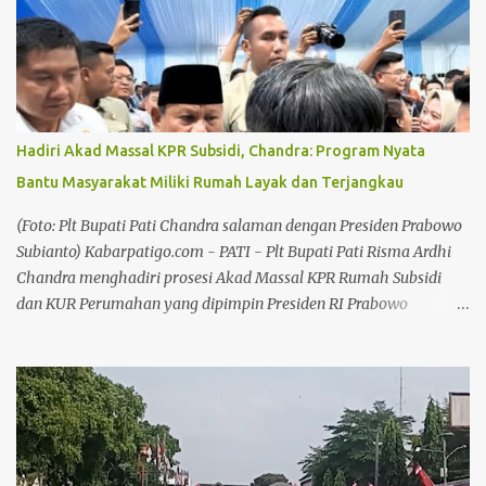
Pati Risma Ardhi Chandra dengan Direktur Programming MNC
TV Hary Hermawan bersama timnya. Baca juga: Dengan Slogan
"Pasti Bisa", Golkar Cluwak Siap Kembalikan Suara Golkar Lebih
Meningkat Baca juga: Tembus Pasar Nasional dan Internasional,
Potensi Pati Harus Dikemas Secara Kreatif Adapun kegiatan yang
dibahas dalam audiensi itu, dijadwalkan bakal berlangsung pada
Hadiri Akad Massal KPR Subsidi, Chandra: Program Nyata
28–29 Agustus 2026 di Alun-alun Kabupaten Pati, dengan
Bantu Masyarakat Miliki Rumah Layak dan Terjangkau
menghadirkan pawai artis dan panggung hiburan untuk
masyarakat. Plt Bupati Pati Risma Ardhi Chandra mengatakan
(Foto: Plt Bupati Pati Chandra salaman dengan Presiden Prabowo
pemerintah daerah telah melakukan koordinasi dengan tim M...
Subianto) Kabarpatigo.com - PATI - Plt Bupati Pati Risma Ardhi
Chandra menghadiri prosesi Akad Massal KPR Rumah Subsidi
dan KUR Perumahan yang dipimpin Presiden RI Prabowo
Subianto di Perumahan Puri Delta City Side, Kabupaten Batang,
Jawa Tengah, Kamis (30/7/26). Kegiatan tersebut menjadi bagian
dari percepatan Program Tiga Juta Rumah bagi Masyarakat
Berpenghasilan Rendah (MBR) dengan total nilai pembiayaan
mencapai Rp880 miliar. Baca juga: Memasuki Kemarau Panjang,
Pemkab Pati Siapkan Strategi Atasi Kekeringan Baca juga: