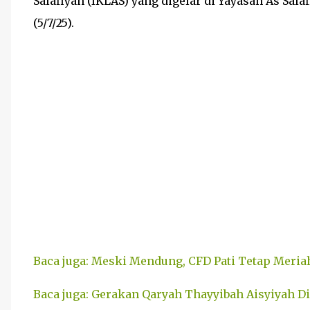
Salafiyah (IKLAS) yang digelar di Yayasan As Sala
(5/7/25).
Baca juga: Meski Mendung, CFD Pati Tetap Mer
Baca juga: Gerakan Qaryah Thayyibah Aisyiyah