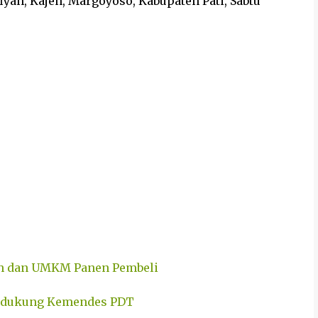
fiyah, Kajen, Margoyoso, Kabupaten Pati, Sabtu
iah dan UMKM Panen Pembeli
 Didukung Kemendes PDT