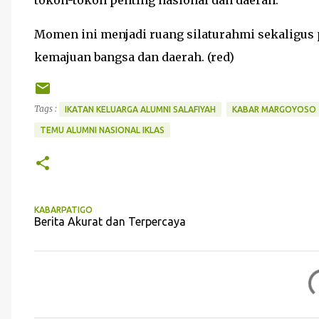
tokoh-tokoh penting nasional dan daerah.
Momen ini menjadi ruang silaturahmi sekaligus 
kemajuan bangsa dan daerah. (red)
Tags :
IKATAN KELUARGA ALUMNI SALAFIYAH
KABAR MARGOYOSO
TEMU ALUMNI NASIONAL IKLAS
KABARPATIGO
Berita Akurat dan Terpercaya
K
o
m