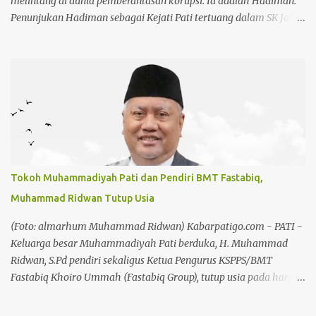
melintang di dunia pemberantasan korupsi. Ia adalah Hadiman.
Penunjukan Hadiman sebagai Kejati Pati tertuang dalam SK Jaksa
Agung RI Nomor KEP-IV-10122/C/07/2026 tertanggal 29 Juli
2026, yang ditandatangani Jaksa Agung Muda Pembinaan
Hendro Dewanto. Nama Hadiman memang tidak asing di
kalangan penegak hukum. Reputasinya sebagai jaksa pemberani
dan anti korupsi sudah terbukti sejak ia memimpin Kejari
Kuansing. Hadiman, sebelumnya menjabat sebagai Aspidsus
Kejaksaan Tinggi Sumatera Barat dan pernah menjadi Kajari
Kuantan Singingi, Riau. Baca juga: Hari Jadi Koperasi ke 79,
Chandra: Koperasi Harus Jadi Penggerak Ekonomi Kerakyatan
Tokoh Muhammadiyah Pati dan Pendiri BMT Fastabiq,
Baca juga: Chandra: Pekan Kreasi Bakal Jadi Agenda Tahunan
Muhammad Ridwan Tutup Usia
Karier Hadiman menanjak saat menjabat sebagai Kajari
Kuansing pada tahun 2021. Berbagai kasus yang menjadi
(Foto: almarhum Muhammad Ridwan) Kabarpatigo.com - PATI -
perhatian publik dibongkarnya tanpa pandang bulu. Terutama
Keluarga besar Muhammadiyah Pati berduka, H. Muhammad
proyek tiga pilar. ...
Ridwan, S.Pd pendiri sekaligus Ketua Pengurus KSPPS/BMT
Fastabiq Khoiro Ummah (Fastabiq Group), tutup usia pada hari
Senin, 3 Agustus 2026 di usia 62 tahun. Kabar duka ini telah
dikonfirmasi dari WhatsApp Group (WA Grup) warga