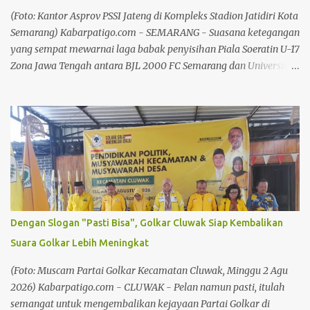
Atasi Kekeringan Baca juga: Kebijakan Larangan Jual LKS Dinilai
(Foto: Kantor Asprov PSSI Jateng di Kompleks Stadion Jatidiri Kota
Tak Matang, Fatkhu...
Semarang) Kabarpatigo.com - SEMARANG - Suasana ketegangan
yang sempat mewarnai laga babak penyisihan Piala Soeratin U-17
Zona Jawa Tengah antara BJL 2000 FC Semarang dan Universitas
Safin Pati FC akhirnya terselesaikan dengan solusi melegakan.
Panitia Disiplin (Komdis) PSSI Jawa Tengah resmi menjatuhkan
sanksi kepada empat pemain yang terlibat dalam insiden
tersebut. Tiga pemain BJL 2000 FC Semarang dijatuhi sanksi
disiplin, karena dinilai terlibat dalam kericuhan. Lakeisha Rafie
Ahza asal BJL 2000 FC, mendapat hukuman skorsing satu
pertandingan. Ia dinilai melakukan tindakan kekerasan berupa
menendang pemain USP Pati hingga memicu kericuhan di
lapangan. Sementara itu, Ryu Tanaka Prasetya dijatuhi hukuman
Dengan Slogan "Pasti Bisa", Golkar Cluwak Siap Kembalikan
tambahan berupa skorsing satu pertandingan. Selain itu, dikenai
Suara Golkar Lebih Meningkat
denda Rp1 juta, setelah dinyatakan terbukti melakukan provokasi
dan tindakan kekerasan berupa mendorong pemain USP Pati.
(Foto: Muscam Partai Golkar Kecamatan Cluwak, Minggu 2 Agu
Baca juga: Chandra: Pek...
2026) Kabarpatigo.com - CLUWAK - Pelan namun pasti, itulah
semangat untuk mengembalikan kejayaan Partai Golkar di