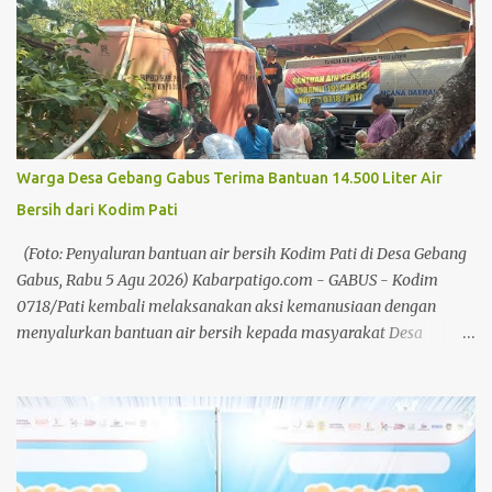
Prabowo Subianto yang menempatkan ketahanan pangan dan
penguatan koperasi sebagai prioritas nasional. Chandra
mengatakan penguatan koperasi menjadi langkah strategis untuk
memperkuat ekonomi masyarakat dari tingkat bawah. Baca juga:
Hari Jadi ke 703 Kabupaten Pati Akan Dimeriahkan Pawai Artis
Baca juga: Pekan Kreasi Pati 2026, Pemkab: Bukan Lapak Liar, Ini
Agenda Resmi Daerah Menurutnya, negara-negara maju mampu
Warga Desa Gebang Gabus Terima Bantuan 14.500 Liter Air
membangun perekonomian yang kokoh karena memiliki
Bersih dari Kodim Pati
gerakan koperasi yang kuat dan berkelanjutan. "Dengan kegiatan
berkoperasi, ekonomi kerakyatan bisa tumbuh, ekonomi
(Foto: Penyaluran bantuan air bersih Kodim Pati di Desa Gebang
masyarakat juga bisa berkembang,...
Gabus, Rabu 5 Agu 2026) Kabarpatigo.com - GABUS - Kodim
0718/Pati kembali melaksanakan aksi kemanusiaan dengan
menyalurkan bantuan air bersih kepada masyarakat Desa
Gebang, Kecamatan Gabus, Kabupaten Pati, Rabu (5/8/26).
Sebanyak 3 mobil tangki dengan total sekitar 14.500 liter air
bersih didistribusikan kepada warga untuk membantu memenuhi
kebutuhan air bersih di tengah musim kemarau. Kegiatan
dipimpin oleh Danramil 19/Gabus Kapten Inf Kusmiyanto
bersama anggota Koramil, serta didukung oleh Pemerintah Desa