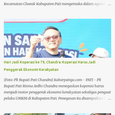
Kecamatan Cluwak Kabupaten Pati mengemuka dalam agenda
Musyawarah Kecamatan (Muscam) Partai Golkar Kecamatan
Cluwak. Mengusung slogan "Pasti Bisa", seluruh kader dan
pengurus di wilayah Kecamatan Cluwak berkomitmen
meningkatkan perolehan suara pada Pemilu mendatang. Baca
juga: Bersilaturahmi Bersama Awak Media, Kapolresta Pati
Sampaikan Apresiasi dan Ucapan Terima Kasih Baca juga: Tokoh
Muhammadiyah Pati dan Pendiri BMT Fastabiq, Muhammad
Ridwan Tutup Usia Dalam kesempatan tersebut, Ketua DPD Partai
Golkar Kabupaten Pati, Endang Sri Wahyuningati menitipkan
Hari Jadi Koperasi ke 79, Chandra: Koperasi Harus Jadi
pesan kepada seluruh kader dan pengurus Partai Golkar hingga
Penggerak Ekonomi Kerakyatan
tingkat desa agar bekerja lebih maksimal dalam membesarkan
partai. Anggota DPRD Pati tersebut menegaskan, target
(Foto: Plt Bupati Pati Chandra) Kabarpatigo.com - PATI - Plt
peningkatan suara harus menjadi perhatian bersama mengingat
Bupati Pati Risma Ardhi Chandra menegaskan koperasi harus
pada pemilu-p...
menjadi motor penggerak ekonomi kerakyatan sekaligus penguat
pelaku UMKM di Kabupaten Pati. Penegasan itu disampaikan saat
menghadiri Jalan Santai Peringatan Hari Koperasi ke-79 di Alun-
Alun Pati, Minggu (2/8/26), sebagai tindak lanjut arahan Presiden