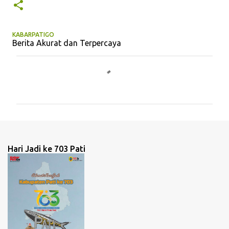
KABARPATIGO
Berita Akurat dan Terpercaya
K
o
m
e
n
t
Hari Jadi ke 703 Pati
a
r