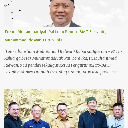
”Poinnya, gabungan aliansi dan ormas, kemudian Forum
Komunikasi Pondok Pesantren, termasuk juga BPD, kemudian
Kepala Desa, juga mendukung pelarangan terhadap adanya
sound horeg di Kecamatan Tayu,” ujar Imam Rifai, Selasa
(4/8/26). Setelah kesepakatan ini, pihaknya bakal melayangkan
Tokoh Muhammadiyah Pati dan Pendiri BMT Fastabiq,
surat kepada Plt Bupati Pati, Risma Ardhi Chandra agar ikut
Muhammad Ridwan Tutup Usia
melarang penggunaan sound horeg. Baik saat karnaval maupun
battle sound horeg. ”Forkopimda untuk agar dibuat larangan
(Foto: almarhum Muhammad Ridwan) Kabarpatigo.com - PATI -
terhadap penyelenggaraan sound horeg di Kabupaten Pati,” lanjut
Keluarga besar Muhammadiyah Pati berduka, H. Muhammad
dia. Baca ju...
Ridwan, S.Pd pendiri sekaligus Ketua Pengurus KSPPS/BMT
Fastabiq Khoiro Ummah (Fastabiq Group), tutup usia pada hari
Senin, 3 Agustus 2026 di usia 62 tahun. Kabar duka ini telah
dikonfirmasi dari WhatsApp Group (WA Grup) warga
Muhammadiyah Pati dan juga diperjelas oleh jaringan lembaga
yang terafiliasi dengan beliau, di antaranya Keluarga Besar BMT
Fastabiq, RSU Fastabiq Sehat PKU Muhammadiyah, serta
berbagai elemen masyarakat dan instansi di Kabupaten Pati.
Semasa hidupnya, almarhum dikenal sebagai tokoh penggerak
ekonomi syariah dan sosial yang sangat berpengaruh, khususnya