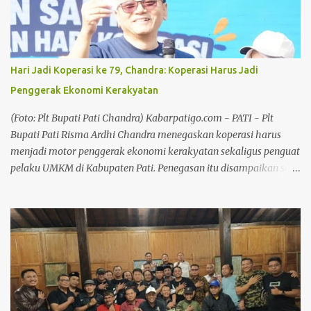
serta mempercepat pertumbuhan ekonomi masyarakat. Dwi
Risma Ardhi Chandra mengatakan Pekan Kreasi Pati harus
menjadi ruang kolaborasi yang benar-benar memberikan
manfaat bagi pelaku UMKM. Baca juga: Pidato Hari Jadi di
Hari Jadi Koperasi ke 79, Chandra: Koperasi Harus Jadi
Gedung DPRD, Plt Bupati: Pati 703 Tahun, Kemajuan Harus Terasa
Penggerak Ekonomi Kerakyatan
Baca juga: Plt Bupati Pati Buka Ruang Inovasi untuk Generasi
Muda Menurutnya, produk-produk lokal memiliki kualitas yang
(Foto: Plt Bupati Pati Chandra) Kabarpatigo.com - PATI - Plt
mampu bersaing sehingga perlu terus didukung melalui
Bupati Pati Risma Ardhi Chandra menegaskan koperasi harus
promosi,...
menjadi motor penggerak ekonomi kerakyatan sekaligus penguat
pelaku UMKM di Kabupaten Pati. Penegasan itu disampaikan saat
menghadiri Jalan Santai Peringatan Hari Koperasi ke-79 di Alun-
Alun Pati, Minggu (2/8/26), sebagai tindak lanjut arahan Presiden
Prabowo Subianto yang menempatkan ketahanan pangan dan
penguatan koperasi sebagai prioritas nasional. Chandra
mengatakan penguatan koperasi menjadi langkah strategis untuk
memperkuat ekonomi masyarakat dari tingkat bawah. Baca juga:
Hari Jadi ke 703 Kabupaten Pati Akan Dimeriahkan Pawai Artis
Baca juga: Pekan Kreasi Pati 2026, Pemkab: Bukan Lapak Liar, Ini