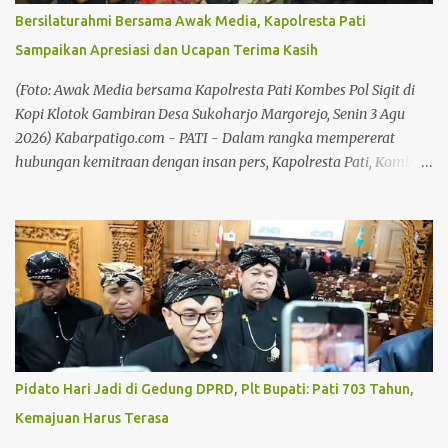
Agenda Resmi Daerah Menurutnya, negara-negara maju mampu
Bersilaturahmi Bersama Awak Media, Kapolresta Pati
membangun perekonomian yang kokoh karena memiliki
Sampaikan Apresiasi dan Ucapan Terima Kasih
gerakan koperasi yang kuat dan berkelanjutan. "Dengan kegiatan
berkoperasi, ekonomi kerakyatan bisa tumbuh, ekonomi
(Foto: Awak Media bersama Kapolresta Pati Kombes Pol Sigit di
masyarakat juga bisa berkembang,...
Kopi Klotok Gambiran Desa Sukoharjo Margorejo, Senin 3 Agu
2026) Kabarpatigo.com - PATI - Dalam rangka mempererat
hubungan kemitraan dengan insan pers, Kapolresta Pati, Kombes
Pol Sigit menggelar kegiatan silaturahmi dan bertatap muka
bersama awak media di Kopi Klotok Gambiran Desa Sukoharjo
Kecamatan Margorejo, pada Senin (3/8/26) malam. Pertemuan
berlangsung penuh keakraban sebagai wadah memperkuat
komunikasi, koordinasi, serta membangun sinergi antara Polri
dan media dalam menyampaikan informasi kepada masyarakat.
Baca juga: Plt Bupati Soroti Kebersihan di Kawasan Pekan Kreasi
Baca juga: Marak Pencurian Aki, Sarbumusi dan Paguyuban Sopir
Pati Desak Pemkab Bangun Pangkalan Truk Kapolresta Pati,
Pidato Hari Jadi di Gedung DPRD, Plt Bupati: Pati 703 Tahun,
Kombes Pol Sigit, mengatakan bahwa media merupakan mitra
Kemajuan Harus Terasa
dalam menyampaikan informasi yang benar, berimbang dan