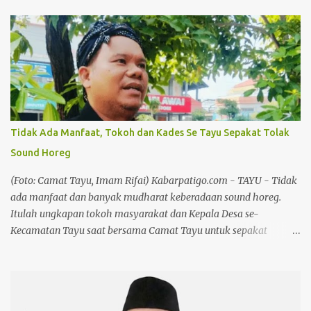
berlangsung pada Kamis, 13 Agustus 2026, di Alun-alun Pati. Surat
tersebut diterima dengan baik oleh Kanitsosbud Intelkam
Polresta Pati, Sri Hartanto, di Mapolresta Pati, Jumat (7/8/26).
Dalam pernyataan sikapnya, Bolo Dewo Pati menyatakan
menolak rencana kegiatan tersebut dengan pertimbangan hukum
dan sosiologis. Sikap itu terutama berkaitan dengan informasi
mengenai rencana penggunaan pengeras suara atau sound system
berkapasitas besar serta potensi gangguan terhadap ketertiban
Tidak Ada Manfaat, Tokoh dan Kades Se Tayu Sepakat Tolak
dan kenyamanan masyarakat. Baca juga :Festival Kebudayaan
Sound Horeg
Adhiloka Pati, Chandra: Pembangunan Harus Selaras dengan
Pemajuan Kebudayaan Ketua Bolo Dewo Pati, Achwan,
(Foto: Camat Tayu, Imam Rifai) Kabarpatigo.com - TAYU - Tidak
menjelaskan bahwa sikap tersebut bukan dimaksudk...
ada manfaat dan banyak mudharat keberadaan sound horeg.
Itulah ungkapan tokoh masyarakat dan Kepala Desa se-
Kecamatan Tayu saat bersama Camat Tayu untuk sepakat
menolak sound horeg dan meminta Pemerintah Kabupaten
(Pemkab) Pati untuk menerbitkan larangan sound horeg. Dalam
paparannya Camat Tayu, Imam Rifai memaparkan kesepakatan
ini terjalin dalam pertemuan di Pendapa Kecamatan Tayu.