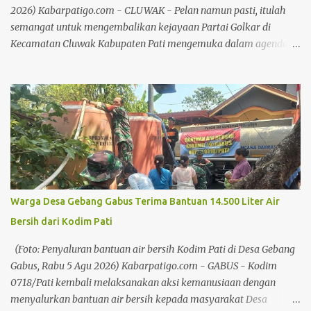
pemerintah daerah telah melakukan koordinasi dengan tim M...
2026) Kabarpatigo.com - CLUWAK - Pelan namun pasti, itulah
semangat untuk mengembalikan kejayaan Partai Golkar di
Kecamatan Cluwak Kabupaten Pati mengemuka dalam agenda
Musyawarah Kecamatan (Muscam) Partai Golkar Kecamatan
Cluwak. Mengusung slogan "Pasti Bisa", seluruh kader dan
pengurus di wilayah Kecamatan Cluwak berkomitmen
meningkatkan perolehan suara pada Pemilu mendatang. Baca
juga: Bersilaturahmi Bersama Awak Media, Kapolresta Pati
Sampaikan Apresiasi dan Ucapan Terima Kasih Baca juga: Tokoh
Muhammadiyah Pati dan Pendiri BMT Fastabiq, Muhammad
Ridwan Tutup Usia Dalam kesempatan tersebut, Ketua DPD Partai
Golkar Kabupaten Pati, Endang Sri Wahyuningati menitipkan
Warga Desa Gebang Gabus Terima Bantuan 14.500 Liter Air
pesan kepada seluruh kader dan pengurus Partai Golkar hingga
Bersih dari Kodim Pati
tingkat desa agar bekerja lebih maksimal dalam membesarkan
partai. Anggota DPRD Pati tersebut menegaskan, target
(Foto: Penyaluran bantuan air bersih Kodim Pati di Desa Gebang
peningkatan suara harus menjadi perhatian bersama mengingat
Gabus, Rabu 5 Agu 2026) Kabarpatigo.com - GABUS - Kodim
pada pemilu-p...
0718/Pati kembali melaksanakan aksi kemanusiaan dengan
menyalurkan bantuan air bersih kepada masyarakat Desa