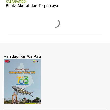
KABARPATIGO
Berita Akurat dan Terpercaya
K
o
m
e
n
t
Hari Jadi ke 703 Pati
a
r