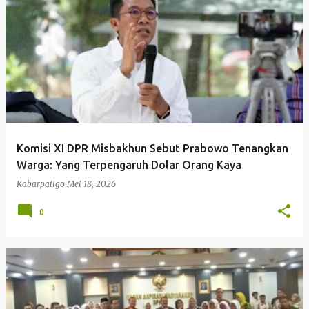
P
o
s
t
i
n
g
Komisi XI DPR Misbakhun Sebut Prabowo Tenangkan
a
Warga: Yang Terpengaruh Dolar Orang Kaya
n
Kabarpatigo
Mei 18, 2026
0