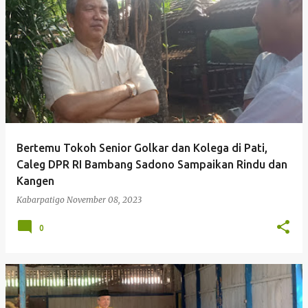
P
o
s
t
i
n
g
Bertemu Tokoh Senior Golkar dan Kolega di Pati,
a
Caleg DPR RI Bambang Sadono Sampaikan Rindu dan
n
Kangen
Kabarpatigo
November 08, 2023
0