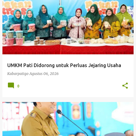
P
o
s
t
i
Kabarpatigo 
n
g
UMKM Pati Didorong untuk Perluas Jejaring Usaha
a
Kabarpatigo
Agustus 06, 2026
n
0