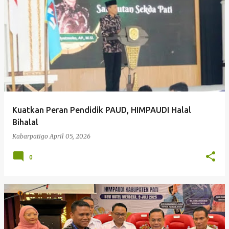
P
o
s
t
i
n
g
Kuatkan Peran Pendidik PAUD, HIMPAUDI Halal
a
Bihalal
n
Kabarpatigo
April 05, 2026
0