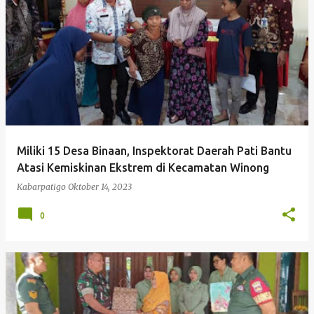
P
o
s
t
i
Kabarpatigo M
n
g
Miliki 15 Desa Binaan, Inspektorat Daerah Pati Bantu
a
Atasi Kemiskinan Ekstrem di Kecamatan Winong
n
Kabarpatigo
Oktober 14, 2023
0