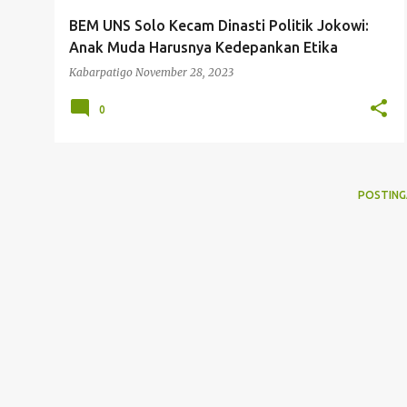
g
BEM UNS Solo Kecam Dinasti Politik Jokowi:
a
Anak Muda Harusnya Kedepankan Etika
n
Kabarpatigo
November 28, 2023
0
POSTING