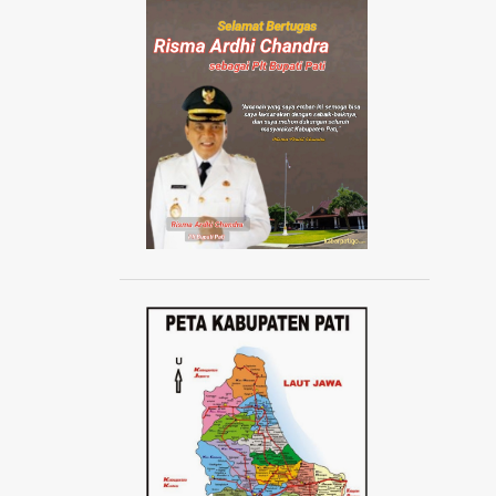
AISYIYAH JATENG
AISYIYAH PATI
AISYIYAH TLOGOWUNGU
AJANG ABANG NONE JAKARTA 2024
AJUDAN KAPOLRI
AKAD MASSAL KPR SUBSIDI
AKADEMI SEPAK BOLA
AKBAR TANDJUNG
AKSI 1000 LILIN
AKSI 13 PESTA RAKYAT
AKSI BELA DUKUNG PALESTINA
AKSI BORONG
AKSI DAMAI ANTI PREMANISME
AKSI DAMAI WARGA PATI
AKSI DEMO TOLAK KENAIKAN PAJAK