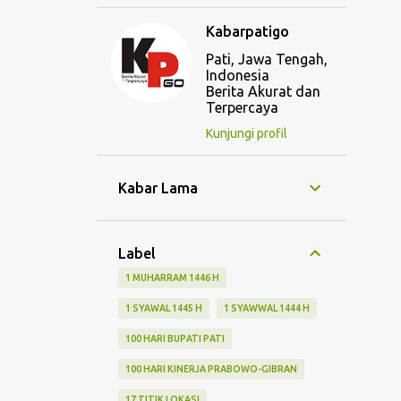
Kabarpatigo
Pati, Jawa Tengah,
Indonesia
Berita Akurat dan
Terpercaya
Kunjungi profil
Kabar Lama
Label
1 MUHARRAM 1446 H
1 SYAWAL 1445 H
1 SYAWWAL 1444 H
100 HARI BUPATI PATI
100 HARI KINERJA PRABOWO-GIBRAN
17 TITIK LOKASI