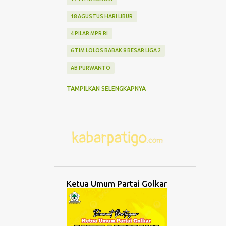
18 AGUSTUS HARI LIBUR
4 PILAR MPR RI
6 TIM LOLOS BABAK 8 BESAR LIGA 2
AB PURWANTO
ABANG NONE JAKARTA
ABDUL MU'TI
TAMPILKAN SELENGKAPNYA
ABDURRAHMAN WAHID
ABK TENGGELAM
ABRASI
ABURIZAL BAKRIE
ACMU
ADCENT
ADIPURA
AEROMODELLING
AGAMA
AGNES ADITYA RAHAJENG
Ketua Umum Partai Golkar
AGRO WISATA MELON
AGUNG DANARTO
AGUNG LAKSONO
AGUS EKO WIBOWO