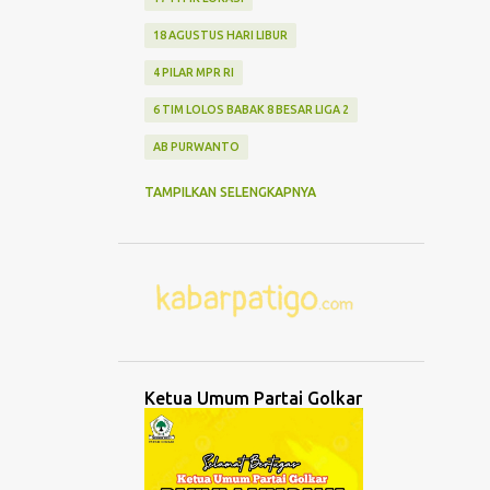
18 AGUSTUS HARI LIBUR
4 PILAR MPR RI
6 TIM LOLOS BABAK 8 BESAR LIGA 2
AB PURWANTO
ABANG NONE JAKARTA
ABDUL MU'TI
TAMPILKAN SELENGKAPNYA
ABDURRAHMAN WAHID
ABK TENGGELAM
ABRASI
ABURIZAL BAKRIE
ACMU
ADCENT
ADIPURA
AEROMODELLING
AGAMA
AGNES ADITYA RAHAJENG
Ketua Umum Partai Golkar
AGRO WISATA MELON
AGUNG DANARTO
AGUNG LAKSONO
AGUS EKO WIBOWO