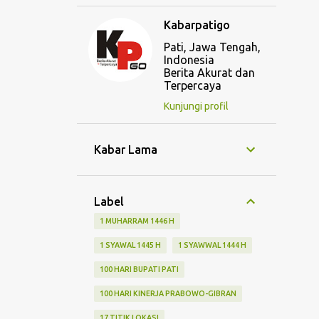
Kabarpatigo
Pati, Jawa Tengah,
Indonesia
Berita Akurat dan
Terpercaya
Kunjungi profil
Kabar Lama
Label
1 MUHARRAM 1446 H
1 SYAWAL 1445 H
1 SYAWWAL 1444 H
100 HARI BUPATI PATI
100 HARI KINERJA PRABOWO-GIBRAN
17 TITIK LOKASI