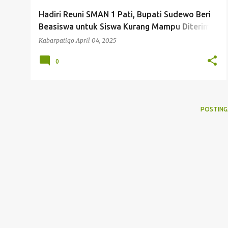
g
Hadiri Reuni SMAN 1 Pati, Bupati Sudewo Beri
a
Beasiswa untuk Siswa Kurang Mampu Diterima
n
di PTN
Kabarpatigo
April 04, 2025
0
POSTING