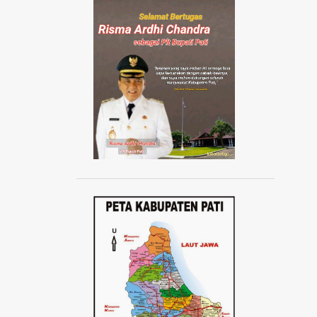
AISYIYAH JATENG
AISYIYAH PATI
AISYIYAH TLOGOWUNGU
AJANG ABANG NONE JAKARTA 2024
AJUDAN KAPOLRI
AKAD MASSAL KPR SUBSIDI
AKADEMI SEPAK BOLA
AKBAR TANDJUNG
AKSI 1000 LILIN
AKSI 13 PESTA RAKYAT
AKSI BELA DUKUNG PALESTINA
AKSI BORONG
AKSI DAMAI ANTI PREMANISME
AKSI DAMAI WARGA PATI
AKSI DEMO TOLAK KENAIKAN PAJAK