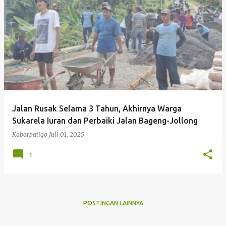
P
o
s
t
i
n
g
Jalan Rusak Selama 3 Tahun, Akhirnya Warga
a
Sukarela Iuran dan Perbaiki Jalan Bageng-Jollong
n
Kabarpatigo
Juli 01, 2025
1
POSTINGAN LAINNYA