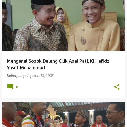
P
o
s
t
i
n
g
Mengenal Sosok Dalang Cilik Asal Pati, Ki Hafidz
a
Yusuf Muhammad
n
Kabarpatigo
Agustus 12, 2023
0