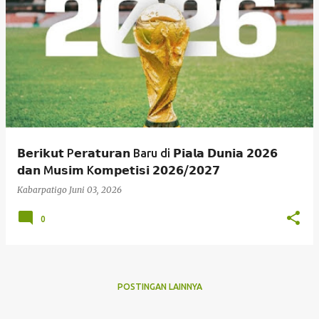
P
o
s
t
i
n
g
𝗕𝗲𝗿𝗶𝗸𝘂𝘁 P𝗲𝗿𝗮𝘁𝘂𝗿𝗮𝗻 Baru di 𝗣𝗶𝗮𝗹𝗮 𝗗𝘂𝗻𝗶𝗮 𝟮𝟬𝟮𝟲
a
𝗱𝗮𝗻 M𝘂𝘀𝗶𝗺 K𝗼𝗺𝗽𝗲𝘁𝗶𝘀𝗶 𝟮𝟬𝟮𝟲/𝟮𝟬𝟮𝟳
n
Kabarpatigo
Juni 03, 2026
0
POSTINGAN LAINNYA