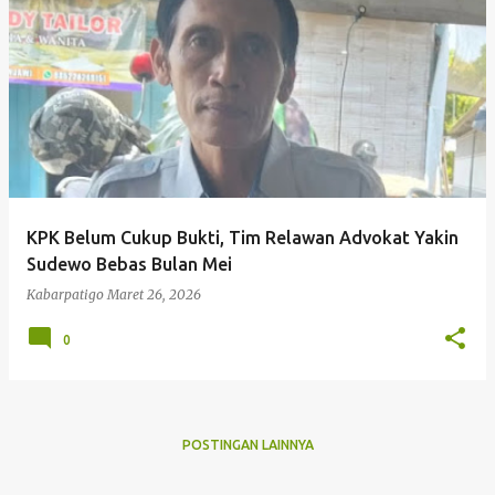
P
o
s
t
i
Kabarpatigo Me
n
g
KPK Belum Cukup Bukti, Tim Relawan Advokat Yakin
a
Sudewo Bebas Bulan Mei
n
Kabarpatigo
Maret 26, 2026
0
POSTINGAN LAINNYA