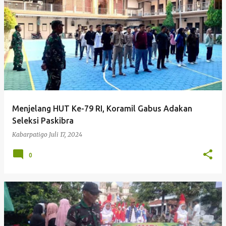
P
o
s
t
i
n
g
Menjelang HUT Ke-79 RI, Koramil Gabus Adakan
a
Seleksi Paskibra
n
Kabarpatigo
Juli 17, 2024
0