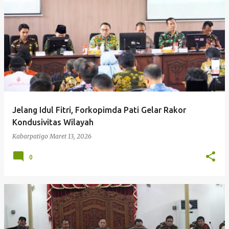
P
o
s
t
i
Kabarpatigo Mengucapkan Selamat 
n
g
Jelang Idul Fitri, Forkopimda Pati Gelar Rakor
a
Kondusivitas Wilayah
n
Kabarpatigo
Maret 13, 2026
0