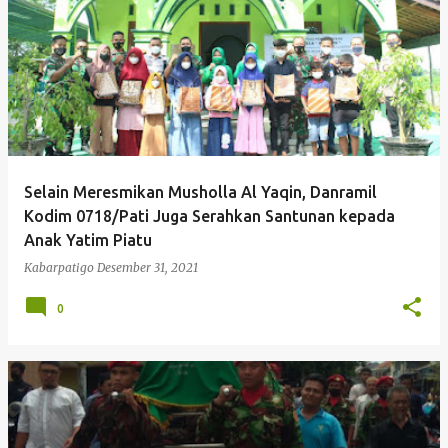
P
o
s
t
i
n
g
Selain Meresmikan Musholla Al Yaqin, Danramil
a
Kodim 0718/Pati Juga Serahkan Santunan kepada
n
Anak Yatim Piatu
Kabarpatigo
Desember 31, 2021
0
Kabarpatigo Mengucapkan Se