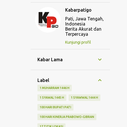
Kabarpatigo
Pati, Jawa Tengah,
Indonesia
Berita Akurat dan
Terpercaya
Kunjungi profil
Kabar Lama
Label
1 MUHARRAM 1446 H
1 SYAWAL 1445 H
1 SYAWWAL 1444 H
100 HARI BUPATI PATI
100 HARI KINERJA PRABOWO-GIBRAN
17 TITIK LOKASI