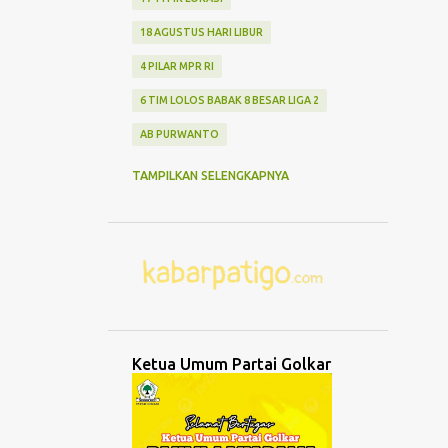
18 AGUSTUS HARI LIBUR
4 PILAR MPR RI
6 TIM LOLOS BABAK 8 BESAR LIGA 2
AB PURWANTO
ABANG NONE JAKARTA
ABDUL MU'TI
TAMPILKAN SELENGKAPNYA
ABDURRAHMAN WAHID
ABK TENGGELAM
ABRASI
ABURIZAL BAKRIE
ACMU
ADCENT
ADIPURA
AEROMODELLING
AGAMA
AGNES ADITYA RAHAJENG
Ketua Umum Partai Golkar
AGRO WISATA MELON
AGUNG DANARTO
AGUNG LAKSONO
AGUS EKO WIBOWO