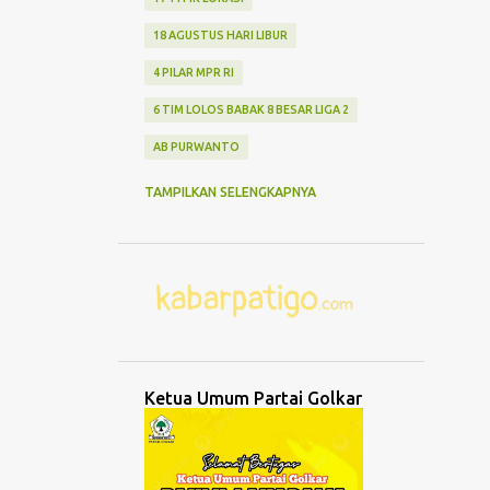
18 AGUSTUS HARI LIBUR
4 PILAR MPR RI
6 TIM LOLOS BABAK 8 BESAR LIGA 2
AB PURWANTO
ABANG NONE JAKARTA
ABDUL MU'TI
TAMPILKAN SELENGKAPNYA
ABDURRAHMAN WAHID
ABK TENGGELAM
ABRASI
ABURIZAL BAKRIE
ACMU
ADCENT
ADIPURA
AEROMODELLING
AGAMA
AGNES ADITYA RAHAJENG
Ketua Umum Partai Golkar
AGRO WISATA MELON
AGUNG DANARTO
AGUNG LAKSONO
AGUS EKO WIBOWO