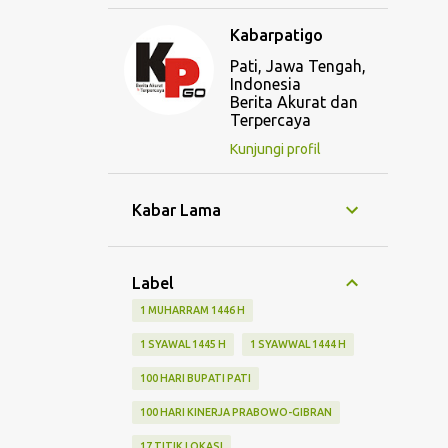
Kabarpatigo
Pati, Jawa Tengah,
Indonesia
Berita Akurat dan
Terpercaya
Kunjungi profil
Kabar Lama
Label
1 MUHARRAM 1446 H
1 SYAWAL 1445 H
1 SYAWWAL 1444 H
100 HARI BUPATI PATI
100 HARI KINERJA PRABOWO-GIBRAN
17 TITIK LOKASI