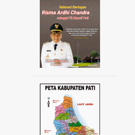
AISYIYAH JATENG
AISYIYAH PATI
AISYIYAH TLOGOWUNGU
AJANG ABANG NONE JAKARTA 2024
AJUDAN KAPOLRI
AKAD MASSAL KPR SUBSIDI
AKADEMI SEPAK BOLA
AKBAR TANDJUNG
AKSI 1000 LILIN
AKSI 13 PESTA RAKYAT
AKSI BELA DUKUNG PALESTINA
AKSI BORONG
AKSI DAMAI ANTI PREMANISME
AKSI DAMAI WARGA PATI
AKSI DEMO TOLAK KENAIKAN PAJAK