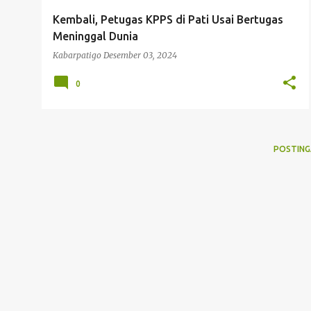
g
Kembali, Petugas KPPS di Pati Usai Bertugas
a
Meninggal Dunia
n
Kabarpatigo
Desember 03, 2024
0
POSTING