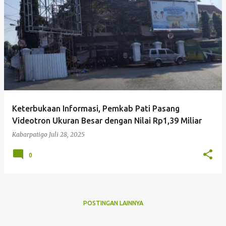
P
o
s
t
i
n
g
Keterbukaan Informasi, Pemkab Pati Pasang
a
Videotron Ukuran Besar dengan Nilai Rp1,39 Miliar
n
Kabarpatigo
Juli 28, 2025
0
POSTINGAN LAINNYA