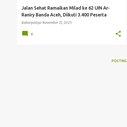
g
Jalan Sehat Ramaikan Milad ke 62 UIN Ar-
a
Raniry Banda Aceh, Diikuti 3.400 Peserta
n
Kabarpatigo
November 17, 2025
0
POSTING