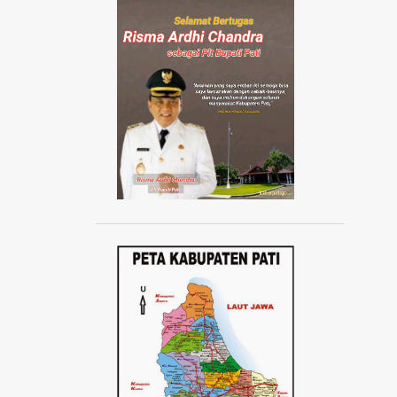
AISYIYAH JATENG
AISYIYAH PATI
AISYIYAH TLOGOWUNGU
AJANG ABANG NONE JAKARTA 2024
AJUDAN KAPOLRI
AKAD MASSAL KPR SUBSIDI
AKADEMI SEPAK BOLA
AKBAR TANDJUNG
AKSI 1000 LILIN
AKSI 13 PESTA RAKYAT
AKSI BELA DUKUNG PALESTINA
AKSI BORONG
AKSI DAMAI ANTI PREMANISME
AKSI DAMAI WARGA PATI
AKSI DEMO TOLAK KENAIKAN PAJAK