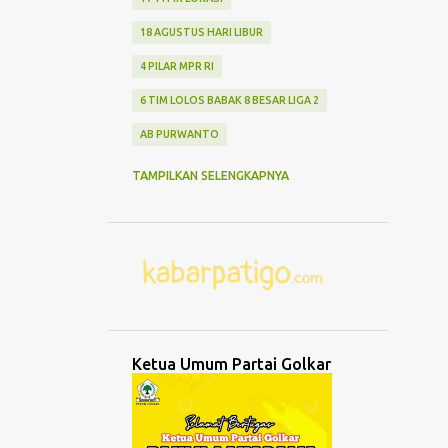
18 AGUSTUS HARI LIBUR
4 PILAR MPR RI
6 TIM LOLOS BABAK 8 BESAR LIGA 2
AB PURWANTO
ABANG NONE JAKARTA
ABDUL MU'TI
TAMPILKAN SELENGKAPNYA
ABDURRAHMAN WAHID
ABK TENGGELAM
ABRASI
ABURIZAL BAKRIE
ACMU
ADCENT
ADIPURA
AEROMODELLING
AGAMA
AGNES ADITYA RAHAJENG
Ketua Umum Partai Golkar
AGRO WISATA MELON
AGUNG DANARTO
AGUNG LAKSONO
AGUS EKO WIBOWO