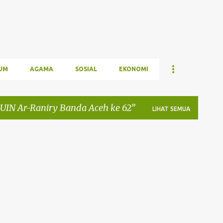
UM
AGAMA
SOSIAL
EKONOMI
 UIN Ar-Raniry Banda Aceh ke 62
LIHAT SEMUA