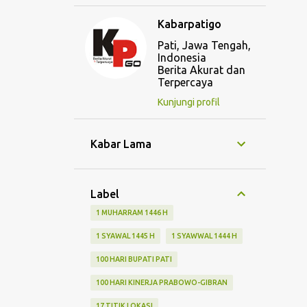
Kabarpatigo
Pati, Jawa Tengah,
Indonesia
Berita Akurat dan
Terpercaya
Kunjungi profil
Kabar Lama
Label
1 MUHARRAM 1446 H
1 SYAWAL 1445 H
1 SYAWWAL 1444 H
100 HARI BUPATI PATI
100 HARI KINERJA PRABOWO-GIBRAN
17 TITIK LOKASI