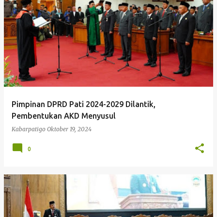
P
o
s
t
i
n
g
Pimpinan DPRD Pati 2024-2029 Dilantik,
a
Pembentukan AKD Menyusul
n
Kabarpatigo
Oktober 19, 2024
0