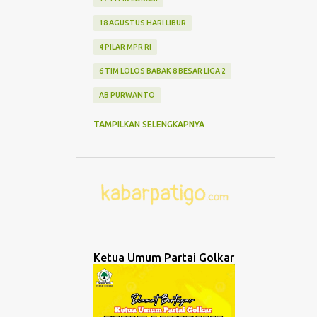
18 AGUSTUS HARI LIBUR
4 PILAR MPR RI
6 TIM LOLOS BABAK 8 BESAR LIGA 2
AB PURWANTO
ABANG NONE JAKARTA
ABDUL MU'TI
TAMPILKAN SELENGKAPNYA
ABDURRAHMAN WAHID
ABK TENGGELAM
ABRASI
ABURIZAL BAKRIE
ACMU
ADCENT
ADIPURA
AEROMODELLING
AGAMA
AGNES ADITYA RAHAJENG
Ketua Umum Partai Golkar
AGRO WISATA MELON
AGUNG DANARTO
AGUNG LAKSONO
AGUS EKO WIBOWO