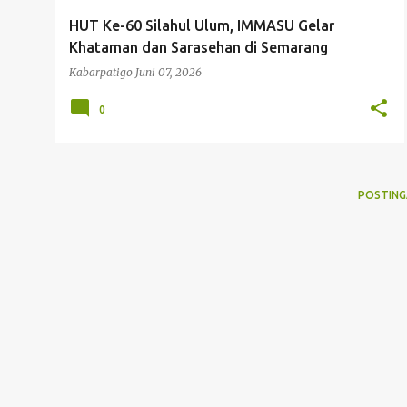
g
HUT Ke-60 Silahul Ulum, IMMASU Gelar
a
Khataman dan Sarasehan di Semarang
n
Kabarpatigo
Juni 07, 2026
0
POSTING