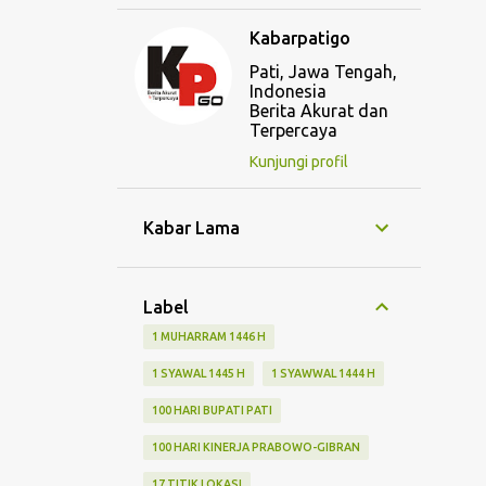
Kabarpatigo
Pati, Jawa Tengah,
Indonesia
Berita Akurat dan
Terpercaya
Kunjungi profil
Kabar Lama
Label
1 MUHARRAM 1446 H
1 SYAWAL 1445 H
1 SYAWWAL 1444 H
100 HARI BUPATI PATI
100 HARI KINERJA PRABOWO-GIBRAN
17 TITIK LOKASI