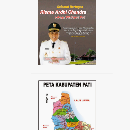
AISYIYAH JATENG
AISYIYAH PATI
AISYIYAH TLOGOWUNGU
AJANG ABANG NONE JAKARTA 2024
AJUDAN KAPOLRI
AKAD MASSAL KPR SUBSIDI
AKADEMI SEPAK BOLA
AKBAR TANDJUNG
AKSI 1000 LILIN
AKSI 13 PESTA RAKYAT
AKSI BELA DUKUNG PALESTINA
AKSI BORONG
AKSI DAMAI ANTI PREMANISME
AKSI DAMAI WARGA PATI
AKSI DEMO TOLAK KENAIKAN PAJAK