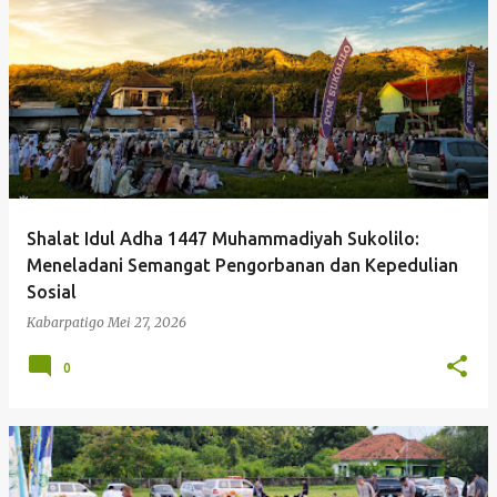
P
o
s
t
i
n
g
Shalat Idul Adha 1447 Muhammadiyah Sukolilo:
a
Meneladani Semangat Pengorbanan dan Kepedulian
n
Sosial
Kabarpatigo
Mei 27, 2026
0