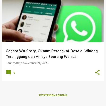
P
o
s
t
i
n
g
Gegara WA Story, Oknum Perangkat Desa di Winong
a
Tersinggung dan Aniaya Seorang Wanita
n
Kabarpatigo
November 24, 2023
0
POSTINGAN LAINNYA