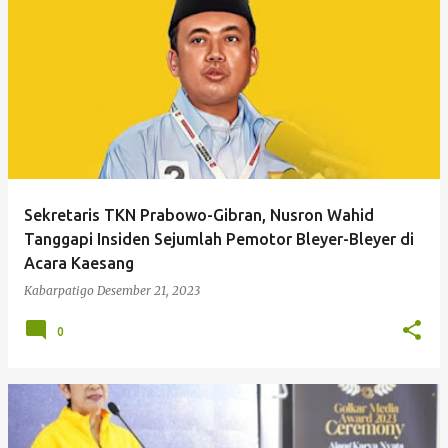
P
o
s
t
i
n
g
Sekretaris TKN Prabowo-Gibran, Nusron Wahid
a
Tanggapi Insiden Sejumlah Pemotor Bleyer-Bleyer di
n
Acara Kaesang
Kabarpatigo
Desember 21, 2023
0