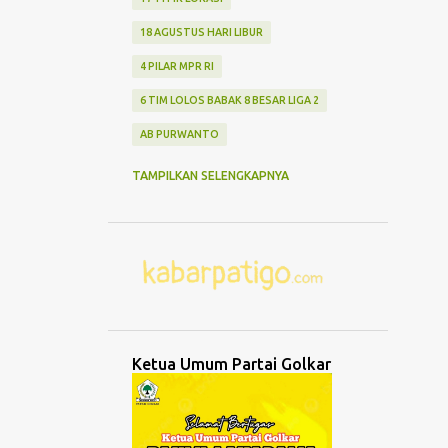
18 AGUSTUS HARI LIBUR
4 PILAR MPR RI
6 TIM LOLOS BABAK 8 BESAR LIGA 2
AB PURWANTO
ABANG NONE JAKARTA
ABDUL MU'TI
TAMPILKAN SELENGKAPNYA
ABDURRAHMAN WAHID
ABK TENGGELAM
ABRASI
ABURIZAL BAKRIE
ACMU
ADCENT
ADIPURA
AEROMODELLING
AGAMA
AGNES ADITYA RAHAJENG
Ketua Umum Partai Golkar
AGRO WISATA MELON
AGUNG DANARTO
AGUNG LAKSONO
AGUS EKO WIBOWO