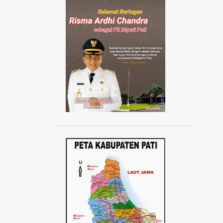
AISYIYAH JATENG
AISYIYAH PATI
AISYIYAH TLOGOWUNGU
AJANG ABANG NONE JAKARTA 2024
AJUDAN KAPOLRI
AKAD MASSAL KPR SUBSIDI
AKADEMI SEPAK BOLA
AKBAR TANDJUNG
AKSI 1000 LILIN
AKSI 13 PESTA RAKYAT
AKSI BELA DUKUNG PALESTINA
AKSI BORONG
AKSI DAMAI ANTI PREMANISME
AKSI DAMAI WARGA PATI
AKSI DEMO TOLAK KENAIKAN PAJAK