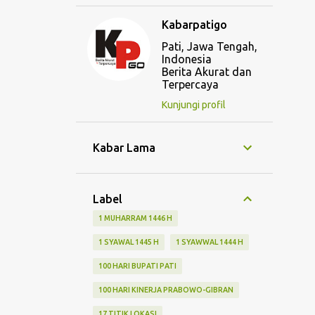
Kabarpatigo
Pati, Jawa Tengah,
Indonesia
Berita Akurat dan
Terpercaya
Kunjungi profil
Kabar Lama
Label
1 MUHARRAM 1446 H
1 SYAWAL 1445 H
1 SYAWWAL 1444 H
100 HARI BUPATI PATI
100 HARI KINERJA PRABOWO-GIBRAN
17 TITIK LOKASI