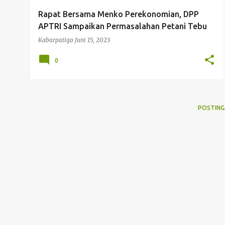
g
Rapat Bersama Menko Perekonomian, DPP
a
APTRI Sampaikan Permasalahan Petani Tebu
n
Kabarpatigo
Juni 15, 2023
0
POSTING