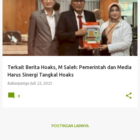
P
o
s
t
i
n
g
Terkait Berita Hoaks, M Saleh: Pemerintah dan Media
a
Harus Sinergi Tangkal Hoaks
n
Kabarpatigo
Juli 23, 2025
0
POSTINGAN LAINNYA