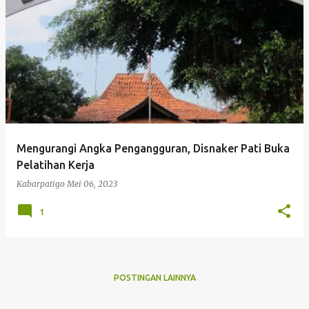
P
o
s
t
i
n
g
Mengurangi Angka Pengangguran, Disnaker Pati Buka
a
Pelatihan Kerja
n
Kabarpatigo
Mei 06, 2023
1
POSTINGAN LAINNYA