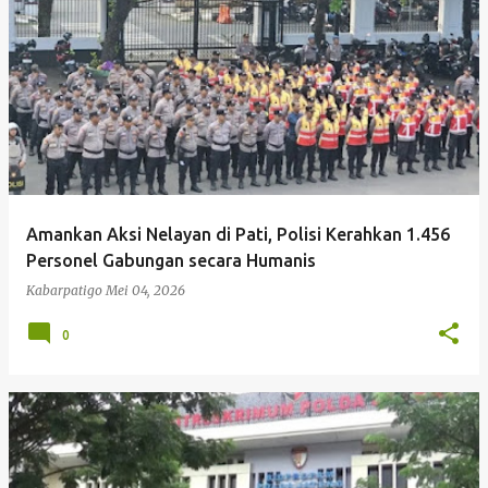
P
o
s
t
i
n
g
Amankan Aksi Nelayan di Pati, Polisi Kerahkan 1.456
a
Personel Gabungan secara Humanis
n
Kabarpatigo
Mei 04, 2026
0