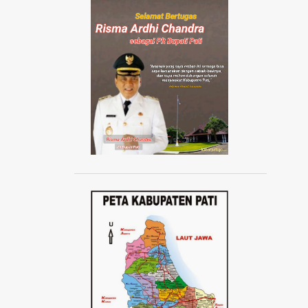
AISYIYAH JATENG
AISYIYAH PATI
AISYIYAH TLOGOWUNGU
AJANG ABANG NONE JAKARTA 2024
AJUDAN KAPOLRI
AKAD MASSAL KPR SUBSIDI
AKADEMI SEPAK BOLA
AKBAR TANDJUNG
AKSI 1000 LILIN
AKSI 13 PESTA RAKYAT
AKSI BELA DUKUNG PALESTINA
AKSI BORONG
AKSI DAMAI ANTI PREMANISME
AKSI DAMAI WARGA PATI
AKSI DEMO TOLAK KENAIKAN PAJAK