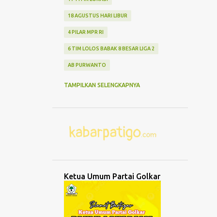
18 AGUSTUS HARI LIBUR
4 PILAR MPR RI
6 TIM LOLOS BABAK 8 BESAR LIGA 2
AB PURWANTO
ABANG NONE JAKARTA
ABDUL MU'TI
TAMPILKAN SELENGKAPNYA
ABDURRAHMAN WAHID
ABK TENGGELAM
ABRASI
ABURIZAL BAKRIE
ACMU
ADCENT
ADIPURA
AEROMODELLING
AGAMA
AGNES ADITYA RAHAJENG
Ketua Umum Partai Golkar
AGRO WISATA MELON
AGUNG DANARTO
AGUNG LAKSONO
AGUS EKO WIBOWO