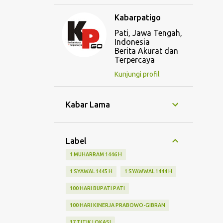
Kabarpatigo
Pati, Jawa Tengah,
Indonesia
Berita Akurat dan
Terpercaya
Kunjungi profil
Kabar Lama
Label
1 MUHARRAM 1446 H
1 SYAWAL 1445 H
1 SYAWWAL 1444 H
100 HARI BUPATI PATI
100 HARI KINERJA PRABOWO-GIBRAN
17 TITIK LOKASI