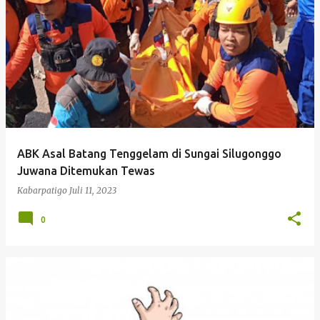
P
o
s
t
i
n
g
ABK Asal Batang Tenggelam di Sungai Silugonggo
a
Juwana Ditemukan Tewas
n
Kabarpatigo
Juli 11, 2023
0